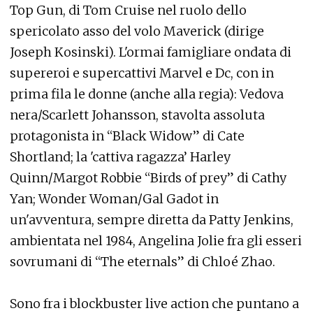
Top Gun, di Tom Cruise nel ruolo dello
spericolato asso del volo Maverick (dirige
Joseph Kosinski). L'ormai famigliare ondata di
supereroi e supercattivi Marvel e Dc, con in
prima fila le donne (anche alla regia): Vedova
nera/Scarlett Johansson, stavolta assoluta
protagonista in “Black Widow” di Cate
Shortland; la 'cattiva ragazza’ Harley
Quinn/Margot Robbie “Birds of prey” di Cathy
Yan; Wonder Woman/Gal Gadot in
un'avventura, sempre diretta da Patty Jenkins,
ambientata nel 1984, Angelina Jolie fra gli esseri
sovrumani di “The eternals” di Chloé Zhao.
Sono fra i blockbuster live action che puntano a