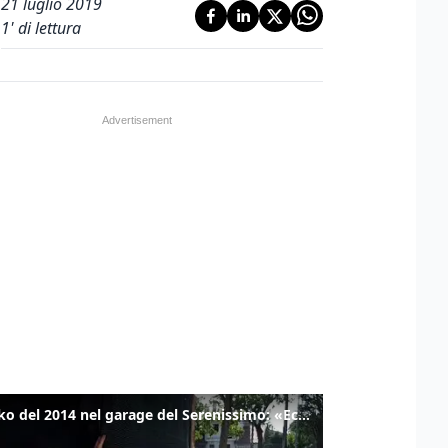
21 luglio 2019
1
' di lettura
Il tanko del 2014 nel garage del Serenissimo: «Ecco come potevamo resistere per qualche giornata»