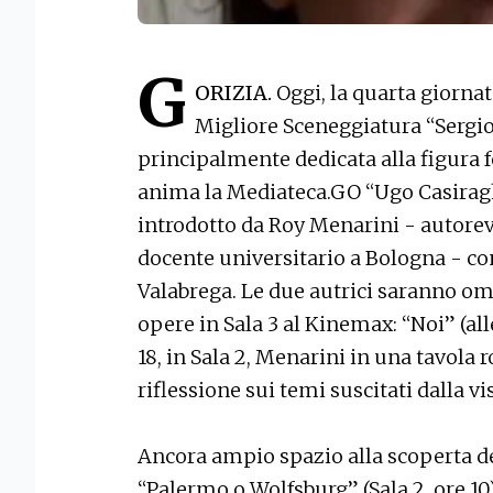
G
ORIZIA.
Oggi, la quarta giorna
Migliore Sceneggiatura “Sergio
principalmente dedicata alla figura
anima la Mediateca.GO “Ugo Casiragh
introdotto da Roy Menarini - autorev
docente universitario a Bologna - co
Valabrega. Le due autrici saranno om
opere in Sala 3 al Kinemax: “Noi” (alle
18, in Sala 2, Menarini in una tavola
riflessione sui temi suscitati dalla vi
Ancora ampio spazio alla scoperta d
“Palermo o Wolfsburg” (Sala 2, ore 10