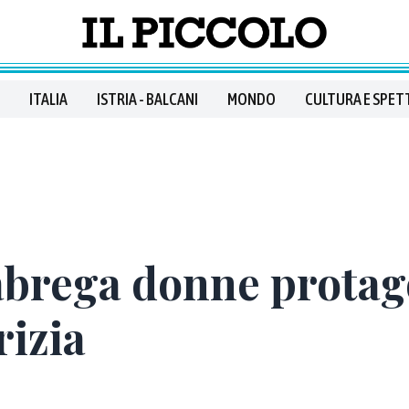
ITALIA
ISTRIA - BALCANI
MONDO
CULTURA E SPET
labrega donne protag
rizia