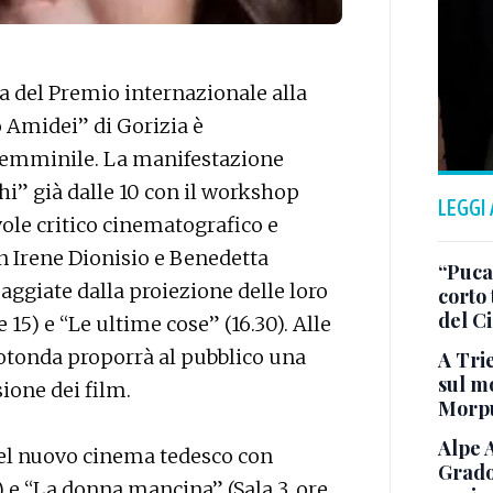
ta del Premio internazionale alla
 Amidei” di Gorizia è
 femminile. La manifestazione
i” già dalle 10 con il workshop
LEGGI
ole critico cinematografico e
n Irene Dionisio e Benedetta
“Puca”
aggiate dalla proiezione delle loro
corto 
del C
 15) e “Le ultime cose” (16.30). Alle
 rotonda proporrà al pubblico una
A Trie
sul mo
sione dei film.
Morp
Alpe 
el nuovo cinema tedesco con
Grado
) e “La donna mancina” (Sala 3, ore