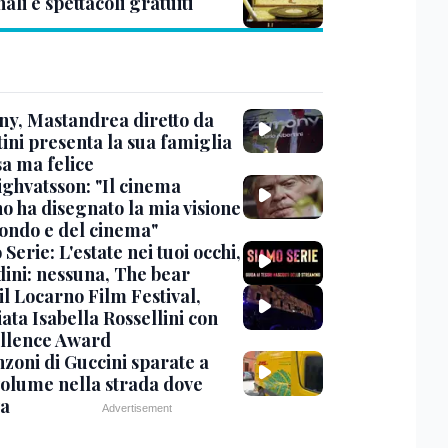
ali e spettacoli gratuiti
y, Mastandrea diretto da
ini presenta la sua famiglia
sa ma felice
ighvatsson: "Il cinema
no ha disegnato la mia visione
ondo e del cinema"
Serie: L'estate nei tuoi occhi,
dini: nessuna, The bear
 il Locarno Film Festival,
ata Isabella Rossellini con
ellence Award
nzoni di Guccini sparate a
 volume nella strada dove
va