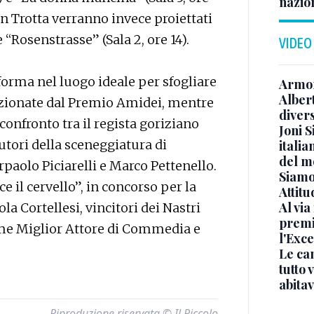
nazion
n Trotta verranno invece proiettati
e “Rosenstrasse” (Sala 2, ore 14).
VIDEO
sforma nel luogo ideale per sfogliare
Armon
Albert
ezionate dal Premio Amidei, mentre
diver
 confronto tra il regista goriziano
Joni S
tori della sceneggiatura di
italia
del m
paolo Piciarelli e Marco Pettenello.
Siamo 
ce il cervello”, in concorso per la
Attitu
Al via
la Cortellesi, vincitori dei Nastri
premi
me Miglior Attore di Commedia e
l'Exc
Le ca
tutto
abita
Riproduzione riservata © Il Piccolo