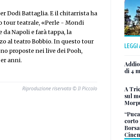
er Dodi Battaglia. E il chitarrista ha
o tour teatrale, «Perle - Mondi
 da Napoli e farà tappa, la
zo al teatro Bobbio. In questo tour
LEGGI
no proposte nei live dei Pooh,
per anni.
Addio
di 4 m
Riproduzione riservata © Il Piccolo
A Trie
sul mo
Morp
“Puca”
corto 
Borsat
Cinem