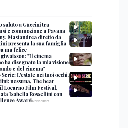
 saluto a Guccini tra
usi e commozione a Pavana
y, Mastandrea diretto da
ini presenta la sua famiglia
sa ma felice
ighvatsson: "Il cinema
no ha disegnato la mia visione
ondo e del cinema"
Serie: L'estate nei tuoi occhi,
dini: nessuna, The bear
 il Locarno Film Festival,
ata Isabella Rossellini con
ellence Award