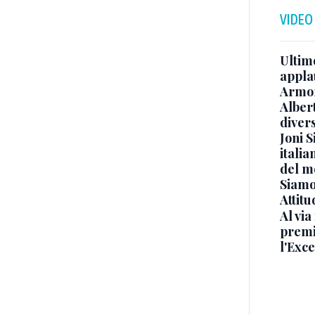
VIDEO
Ultimo
appla
Armon
Albert
diver
Joni S
italia
del m
Siamo 
Attitu
Al via
premi
l'Exc