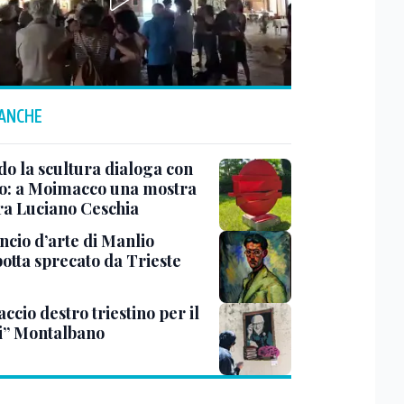
 ANCHE
o la scultura dialoga con
o: a Moimacco una mostra
ra Luciano Ceschia
ncio d’arte di Manlio
otta sprecato da Trieste
ccio destro triestino per il
i” Montalbano