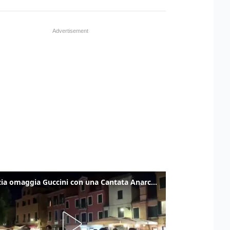
Venezia omaggia Guccini con una Cantata Anarchica in campo Santa Margherita