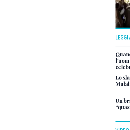
LEGGI
Quand
l’uom
celeb
Lo sla
Malab
Un bra
“quas