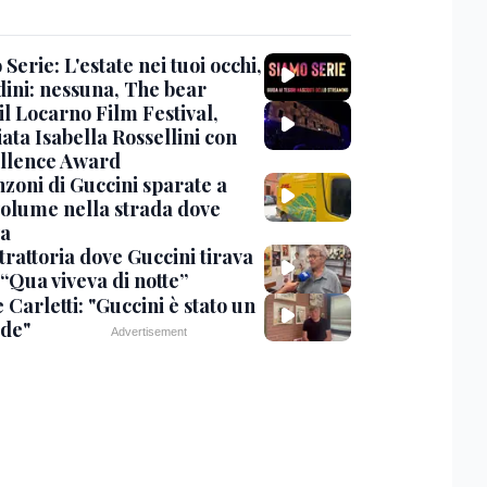
Serie: L'estate nei tuoi occhi,
dini: nessuna, The bear
 il Locarno Film Festival,
ata Isabella Rossellini con
ellence Award
nzoni di Guccini sparate a
 volume nella strada dove
va
trattoria dove Guccini tirava
 “Qua viveva di notte”
Carletti: "Guccini è stato un
de"