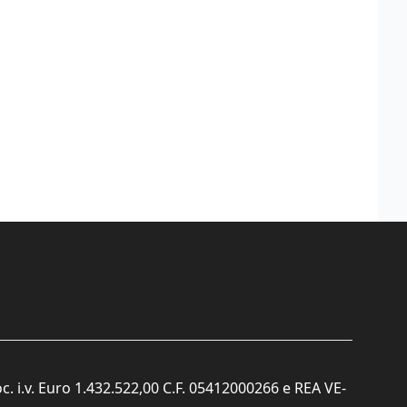
c. i.v. Euro 1.432.522,00 C.F. 05412000266 e REA VE-