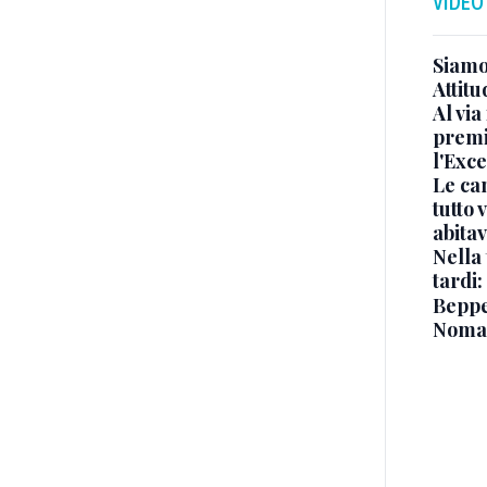
VIDEO
Siamo 
Attitu
Al via
premi
l'Exc
Le ca
tutto
abita
Nella 
tardi:
Beppe 
Noma