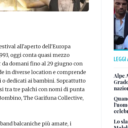
estival all'aperto dell'Europa
 1993, oggi conta quasi mezzo
LEGGI
r da domani fino al 29 giugno con
de in diverse location e comprende
Alpe 
vi o dedicati ai bambini. Soprattutto
Grado
nazion
si tra tre palchi con nomi di punta
Bombino, The Garifuna Collective,
Quand
l’uom
celeb
Lo sla
 band balcaniche più amate, i
Malab