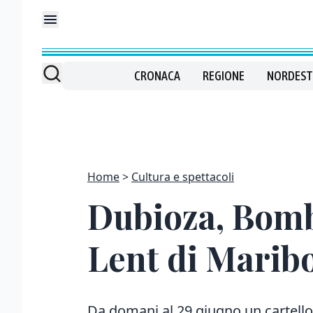
CRONACA
REGIONE
NORDEST
Home
Cultura e spettacoli
Dubioza, Bomb
Lent di Marib
Da domani al 29 giugno un cartellon