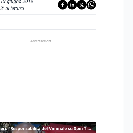
19 giugno 2019
3
' di lettura
Gualtieri: "Responsabilità del Viminale su Spin Time? La posizione dei partiti è nota"