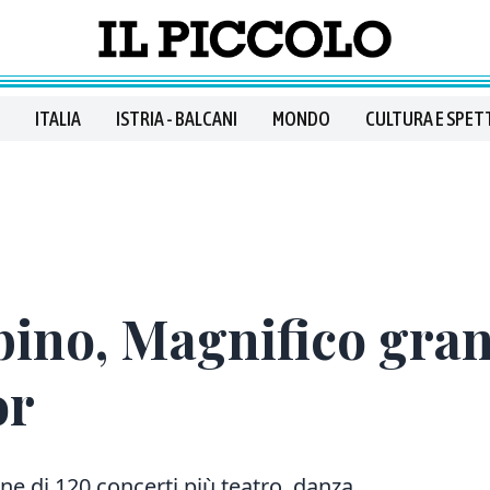
ITALIA
ISTRIA - BALCANI
MONDO
CULTURA E SPET
ino, Magnifico gran
or
e di 120 concerti più teatro, danza,