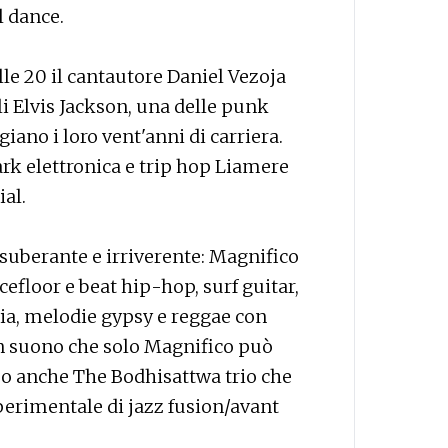
l dance.
le 20 il cantautore Daniel Vezoja
li Elvis Jackson, una delle punk
iano i loro vent'anni di carriera.
ark elettronica e trip hop Liamere
ial.
suberante e irriverente: Magnifico
ncefloor e beat hip-hop, surf guitar,
via, melodie gypsy e reggae con
 un suono che solo Magnifico può
mo anche The Bodhisattwa trio che
perimentale di jazz fusion/avant