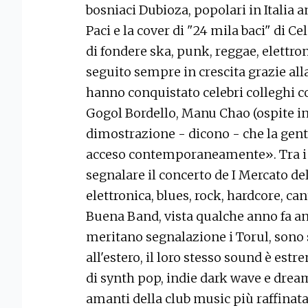
bosniaci Dubioza, popolari in Italia 
Paci e la cover di "24 mila baci" di C
di fondere ska, punk, reggae, elettro
seguito sempre in crescita grazie all
hanno conquistato celebri colleghi c
Gogol Bordello, Manu Chao (ospite in
dimostrazione - dicono - che la gente
acceso contemporaneamente». Tra i ta
segnalare il concerto de I Mercato del
elettronica, blues, rock, hardcore, ca
Buena Band, vista qualche anno fa an
meritano segnalazione i Torul, sono
all'estero, il loro stesso sound è es
di synth pop, indie dark wave e drea
amanti della club music più raffinata