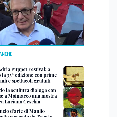
 ANCHE
Adria Puppet Festival: a
 la 35ª edizione con prime
ali e spettacoli gratuiti
o la scultura dialoga con
o: a Moimacco una mostra
ra Luciano Ceschia
ncio d’arte di Manlio
otta sprecato da Trieste