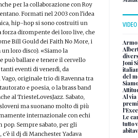
anche per la collaborazione con Roy
elentano. Formati nel 2003 con l'idea
nica, hip-hop si sono costruiti un
VIDEO
a forza dirompente dei loro live, che
ome Bill Gould dei Faith No More, i
Armon
Albert
 un loro disco). «Siamo la
diver
 può ballare e tenere il cervello
Joni S
nti eventi di venerdì, da
italia
del m
 Vago, originale trio di Ravenna tra
Siamo 
ntautorato e poesia, o la brass band
Attitu
Al via
che al TriesteLovesJazz. Sabato,
premi
 sloveni ma suonano molto di più
l'Exc
tremamente internazionale con echi
Le ca
tutto
m pop. Sempre sabato, per gli
abita
, c'è il dj di Manchester Yadava