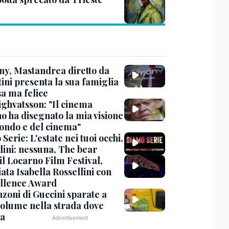
y, Mastandrea diretto da
ini presenta la sua famiglia
sa ma felice
ighvatsson: "Il cinema
no ha disegnato la mia visione
ondo e del cinema"
Serie: L'estate nei tuoi occhi,
dini: nessuna, The bear
 il Locarno Film Festival,
ata Isabella Rossellini con
ellence Award
nzoni di Guccini sparate a
 volume nella strada dove
va