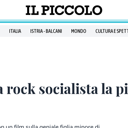
ITALIA
ISTRIA - BALCANI
MONDO
CULTURA E SPET
 rock socialista la p
 un film sulla geniale figlia minore di