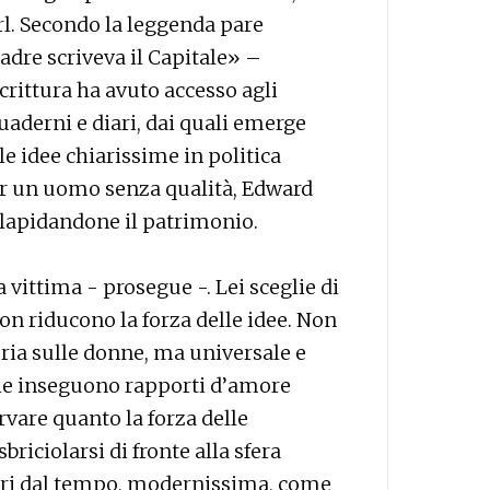
l. Secondo la leggenda pare
padre scriveva il Capitale» –
scrittura ha avuto accesso agli
quaderni e diari, dai quali emerge
le idee chiarissime in politica
er un uomo senza qualità, Edward
 dilapidandone il patrimonio.
vittima - prosegue -. Lei sceglie di
 non riducono la forza delle idee. Non
ria sulle donne, ma universale e
he inseguono rapporti d’amore
rvare quanto la forza delle
briciolarsi di fronte alla sfera
uori dal tempo, modernissima, come