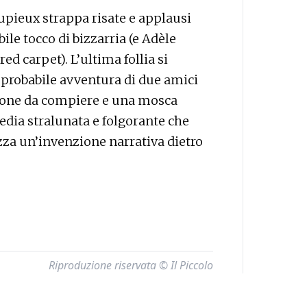
upieux strappa risate e applausi
ile tocco di bizzarria (e Adèle
red carpet). L’ultima follia si
mprobabile avventura di due amici
sione da compiere e una mosca
ia stralunata e folgorante che
za un’invenzione narrativa dietro
Riproduzione riservata © Il Piccolo