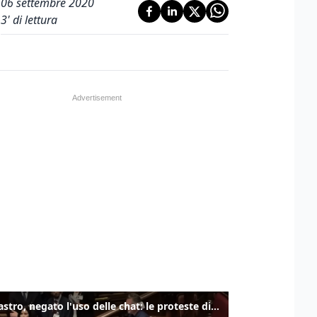
06 settembre 2020
3
' di lettura
Delmastro, negato l'uso delle chat: le proteste di Avs e M5s