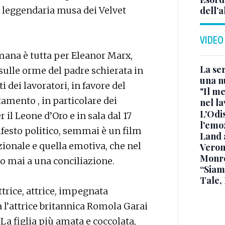
dell’a
a leggendaria musa dei Velvet
VIDEO
omana è tutta per Eleanor Marx,
La ser
, sulle orme del padre schierata in
una n
i dei lavoratori, in favore del
"Il me
tamento , in particolare dei
nel l
L'Odis
il Leone d’Oro e in sala dal 17
l'emo
festo politico, semmai è un film
Land 
azionale e quella emotiva, che nel
Verone
Monr
 mai a una conciliazione.
“Siam
Tale,
ttrice, attrice, impegnata
l’attrice britannica Romola Garai
La figlia più amata e coccolata,