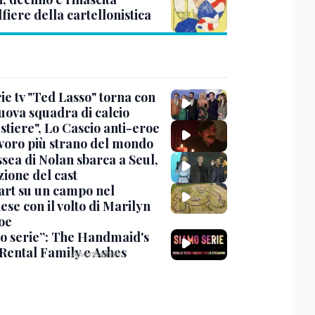
lfiere della cartellonistica
ie tv "Ted Lasso" torna con
uova squadra di calcio
stiere", Lo Cascio anti-eroe
avoro più strano del mondo
sea di Nolan sbarca a Seul,
zione del cast
art su un campo nel
se con il volto di Marilyn
oe
o serie”: The Handmaid's
 Rental Family e Ashes