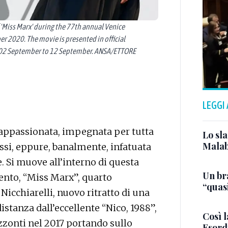
f 'Miss Marx' during the 77th annual Venice
ber 2020. The movie is presented in official
om 02 September to 12 September. ANSA/ETTORE
LEGGI
 appassionata, impegnata per tutta
Lo sla
Malab
ressi, eppure, banalmente, infatuata
e. Si muove all’interno di questa
Un bra
ento, “Miss Marx”, quarto
“quas
cchiarelli, nuovo ritratto di una
istanza dall’eccellente “Nico, 1988”,
Così l
zzonti nel 2017 portando sullo
Esordi