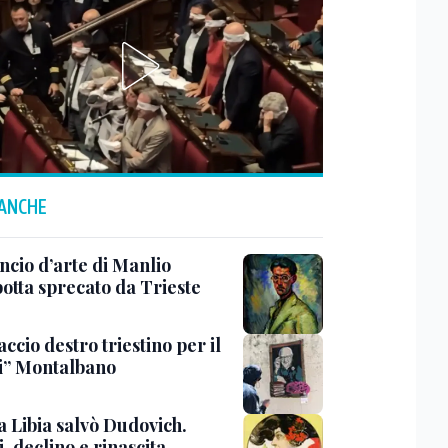
 ANCHE
ncio d’arte di Manlio
otta sprecato da Trieste
ccio destro triestino per il
i” Montalbano
a Libia salvò Dudovich.
, declino e rinascita