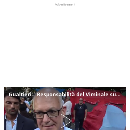
Gualtieri: "Responsabilità del Viminale su Spin Time? La posizione dei partiti è nota"