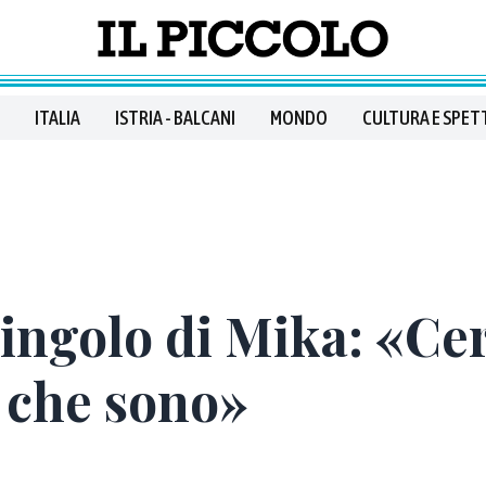
ITALIA
ISTRIA - BALCANI
MONDO
CULTURA E SPET
singolo di Mika: «Ce
a che sono»