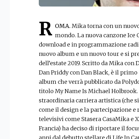
R
OMA.
Mika torna con un nuovo s
mondo. La nuova canzone Ice C
download e in programmazione radiof
nuovo album e un nuovo tour e si p
dell’estate 2019. Scritto da Mika con
Dan Priddy con Dan Black, è il primo
album che verrà pubblicato da Polydor
titolo My Name Is Michael Holbrook. 
straordinaria carriera artistica (che si
come il design e la partecipazione e
televisivi come Stasera CasaMika e X F
Francia) ha deciso di riportare il foc
anni dal debutto stellare di Life In C