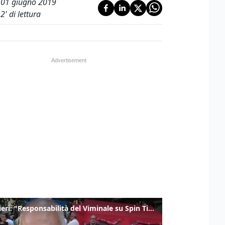
01 giugno 2019
2
' di lettura
Gualtieri: "Responsabilità del Viminale su Spin Time? La posizione dei partiti è nota"