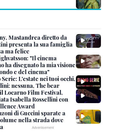
y, Mastandrea diretto da
ini presenta la sua famiglia
sa ma felice
ighvatsson: "Il cinema
no ha disegnato la mia visione
ondo e del cinema"
Serie: L'estate nei tuoi occhi,
dini: nessuna, The bear
 il Locarno Film Festival,
ata Isabella Rossellini con
ellence Award
nzoni di Guccini sparate a
 volume nella strada dove
va