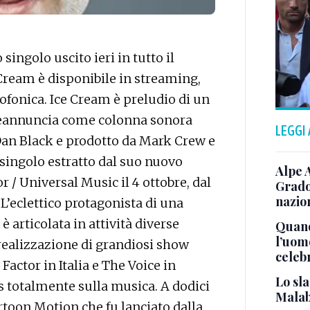
ingolo uscito ieri in tutto il
ream è disponibile in streaming,
onica. Ice Cream è preludio di un
reannuncia come colonna sonora
LEGGI
 Dan Black e prodotto da Mark Crew e
 singolo estratto dal suo nuovo
Alpe 
 / Universal Music il 4 ottobre, dal
Grado
nazion
L’eclettico protagonista di una
 è articolata in attività diverse
Quand
l’uom
 realizzazione di grandiosi show
celeb
actor in Italia e The Voice in
Lo sla
us totalmente sulla musica. A dodici
Malab
artoon Motion che fu lanciato dalla