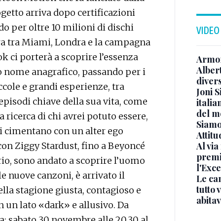
ogetto arriva dopo certificazioni
do per oltre 10 milioni di dischi
VIDEO
ura tra Miami, Londra e la campagna
 ci porterà a scoprire l’essenza
Armon
Albert
suo nome anagrafico, passando per i
diver
ccole e grandi esperienze, tra
Joni S
pisodi chiave della sua vita, come
italia
del m
 ricerca di chi avrei potuto essere,
Siamo 
 si cimentano con un alter ego
Attitu
Al via
con Ziggy Stardust, fino a Beyoncé
premi
ario, sono andato a scoprire l’uomo
l'Exc
 le nuove canzoni, è arrivato il
Le ca
tutto
la stagione giusta, contagioso e
abita
 un lato «dark» e allusivo. Da
a: sabato 30 novembre alle 20.30 al