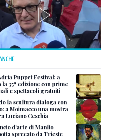
 ANCHE
Adria Puppet Festival: a
 la 35ª edizione con prime
ali e spettacoli gratuiti
o la scultura dialoga con
o: a Moimacco una mostra
ra Luciano Ceschia
ncio d’arte di Manlio
otta sprecato da Trieste