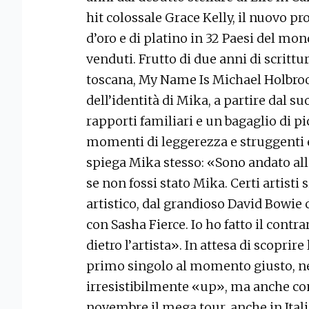
hit colossale Grace Kelly, il nuovo pr
d’oro e di platino in 32 Paesi del mon
venduti. Frutto di due anni di scritt
toscana, My Name Is Michael Holbrook
dell’identità di Mika, a partire dal 
rapporti familiari e un bagaglio di pi
momenti di leggerezza e struggenti e
spiega Mika stesso: «Sono andato alla
se non fossi stato Mika. Certi artisti
artistico, dal grandioso David Bowie 
con Sasha Fierce. Io ho fatto il contr
dietro l’artista». In attesa di scoprire
primo singolo al momento giusto, nel
irresistibilmente «up», ma anche con
novembre il mega tour, anche in Itali