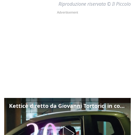
Riproduzione riservata © Il Piccolo
Ketticè diretto da Giovanni Tortorici in concorso al Locarno Film Festival