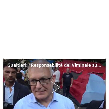
Gualtieri: "Responsabilità del Viminale su Spin Time? La posizione dei partiti è nota"