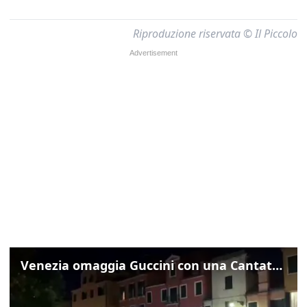
Riproduzione riservata © Il Piccolo
Venezia omaggia Guccini con una Cantata Anarchica in campo Santa Margherita