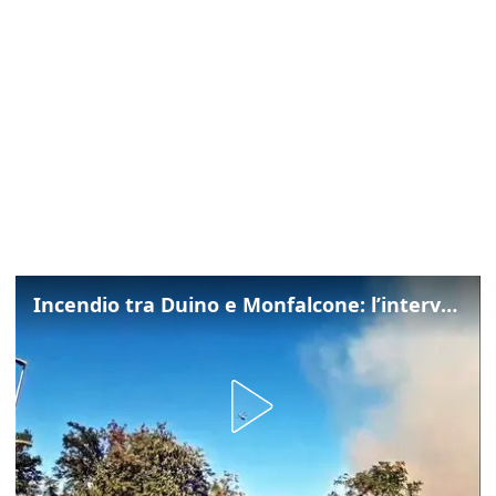
Incendio tra Duino e Monfalcone: l’intervento dei vigili del fuoco