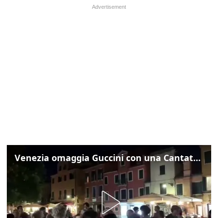
Venezia omaggia Guccini con una Cantata Anarchica in campo Santa Margherita