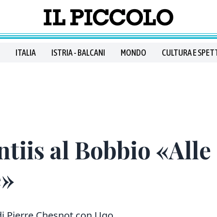
ITALIA
ISTRIA - BALCANI
MONDO
CULTURA E SPET
tiis al Bobbio «Alle
e»
di Pierre Chesnot con Ugo