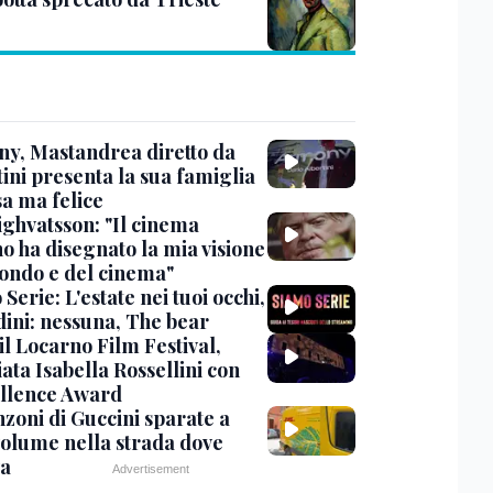
y, Mastandrea diretto da
ini presenta la sua famiglia
sa ma felice
ighvatsson: "Il cinema
no ha disegnato la mia visione
ondo e del cinema"
Serie: L'estate nei tuoi occhi,
dini: nessuna, The bear
 il Locarno Film Festival,
ata Isabella Rossellini con
ellence Award
nzoni di Guccini sparate a
 volume nella strada dove
va