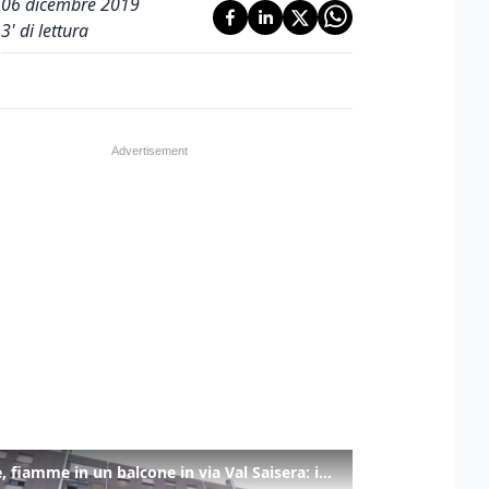
06 dicembre 2019
3
' di lettura
Udine, fiamme in un balcone in via Val Saisera: intervengono i pompieri