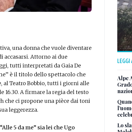
ttiva, una donna che vuole diventare
i accasarsi. Attorno ai due
LEGGI
i, tutti interpretati da Gaia De
e” è il titolo dello spettacolo che
Alpe 
 al Teatro Bobbio, tutti i giorni alle
Grado
nazion
 16.30. A firmare la regia del testo
ch che ci propone una pièce dai toni
Quand
l’uom
 sua leggerezza.
celeb
Lo sla
“Alle 5 da me” sia lei che Ugo
Malab