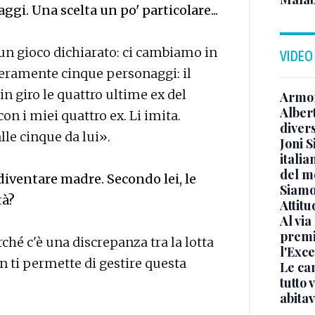
gi. Una scelta un po' particolare...
è un gioco dichiarato: ci cambiamo in
VIDEO
veramente cinque personaggi: il
n giro le quattro ultime ex del
Armon
Albert
con i miei quattro ex. Li imita.
diver
lle cinque da lui».
Joni S
italia
del m
diventare madre. Secondo lei, le
Siamo 
tà?
Attitu
Al via
premi
hé c'è una discrepanza tra la lotta
l'Exc
on ti permette di gestire questa
Le ca
tutto
abita