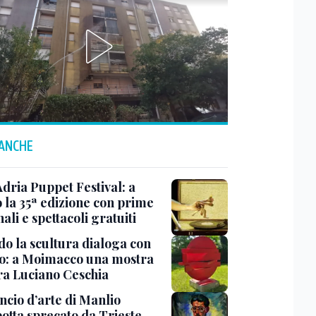
 ANCHE
Adria Puppet Festival: a
 la 35ª edizione con prime
ali e spettacoli gratuiti
o la scultura dialoga con
o: a Moimacco una mostra
ra Luciano Ceschia
ncio d’arte di Manlio
otta sprecato da Trieste