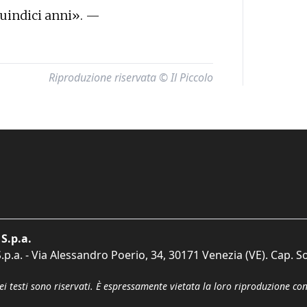
 quindici anni». —
Riproduzione riservata © Il Piccolo
S.p.a.
p.a. - Via Alessandro Poerio, 34, 30171 Venezia (VE). Cap. So
dei testi sono riservati. È espressamente vietata la loro riproduzione co