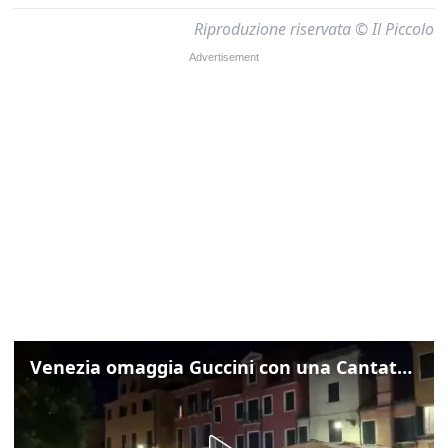
Riproduzione riservata © Il Piccolo
Venezia omaggia Guccini con una Cantata Anarchica in campo Santa Margherita