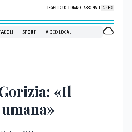
LEGGI IL QUOTIDIANO
ABBONATI
ACCEDI
TACOLI
SPORT
VIDEO LOCALI
orizia: «Il
e umana»