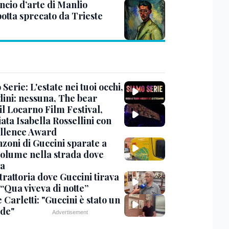
ncio d’arte di Manlio
otta sprecato da Trieste
Serie: L'estate nei tuoi occhi,
dini: nessuna, The bear
 il Locarno Film Festival,
ata Isabella Rossellini con
ellence Award
nzoni di Guccini sparate a
 volume nella strada dove
va
trattoria dove Guccini tirava
 “Qua viveva di notte”
Carletti: "Guccini è stato un
de"