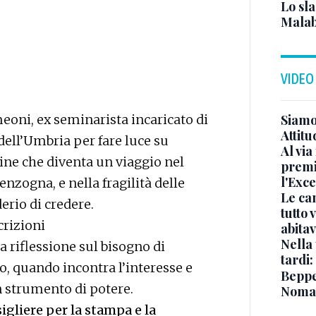
Lo sla
Malab
VIDEO
meoni, ex seminarista incaricato di
Siamo 
Attitu
 dell’Umbria per fare luce su
Al via
ine che diventa un viaggio nel
premi
l'Exc
enzogna, e nella fragilità delle
Le ca
erio di credere.
tutto
crizioni
abita
Nella 
 riflessione sul bisogno di
tardi:
cro, quando incontra l’interesse e
Beppe 
n strumento di potere.
Noma
sigliere per la stampa e la