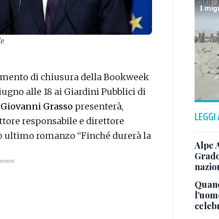
le
tamento di chiusura della Bookweek
ugno alle 18 ai Giardini Pubblici di
a
Giovanni Grasso
presenterà,
LEGGI
ettore responsabile e direttore
uo ultimo romanzo “Finché durerà la
Alpe 
Grado
nazion
Quand
l’uom
celeb