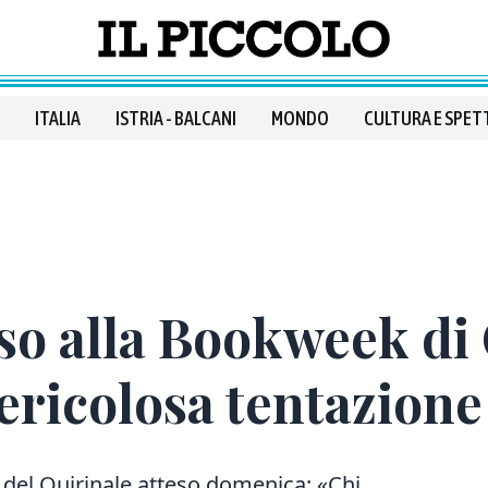
ITALIA
ISTRIA - BALCANI
MONDO
CULTURA E SPET
o alla Bookweek di G
pericolosa tentazion
 del Quirinale atteso domenica: «Chi