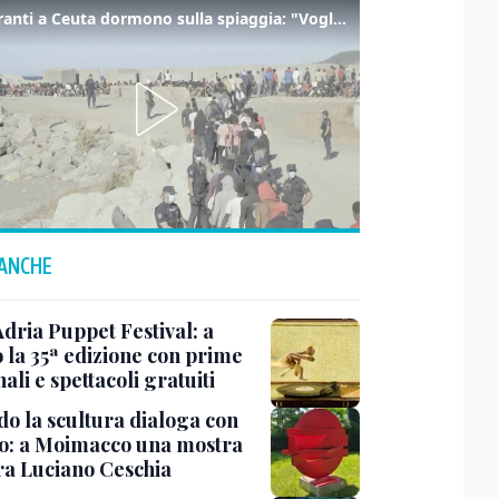
I migranti a Ceuta dormono sulla spiaggia: "Vogliamo entrare in Europa"
 ANCHE
Adria Puppet Festival: a
 la 35ª edizione con prime
ali e spettacoli gratuiti
o la scultura dialoga con
o: a Moimacco una mostra
ra Luciano Ceschia