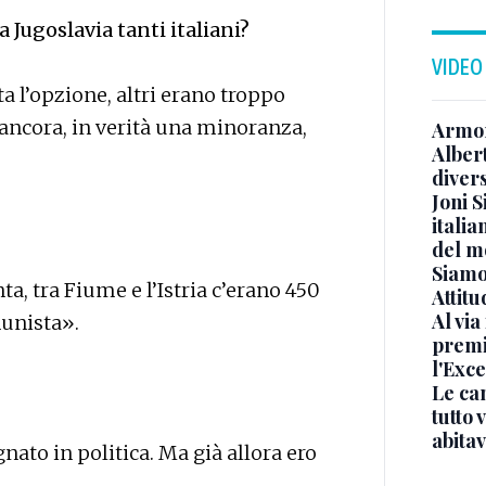
a Jugoslavia tanti italiani?
VIDEO
a l’opzione, altri erano troppo
ri ancora, in verità una minoranza,
Armon
Albert
diver
Joni S
italia
del m
Siamo 
a, tra Fiume e l’Istria c’erano 450
Attitu
Al via
omunista».
premi
l'Exc
Le ca
tutto
abita
gnato in politica. Ma già allora ero