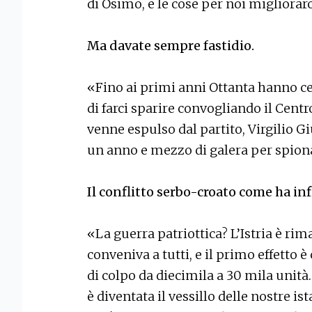
di Osimo, e le cose per noi migliora
Ma davate sempre fastidio.
«Fino ai primi anni Ottanta hanno cer
di farci sparire convogliando il Centr
venne espulso dal partito, Virgilio Giu
un anno e mezzo di galera per spio
Il conflitto serbo-croato come ha inf
«La guerra patriottica? L’Istria è rim
conveniva a tutti, e il primo effetto 
di colpo da diecimila a 30 mila unità.
è diventata il vessillo delle nostre is