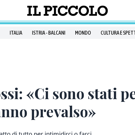
ITALIA
ISTRIA - BALCANI
MONDO
CULTURA E SPET
i: «Ci sono stati per
anno prevalso»
to di tutto per intimidirci o farci