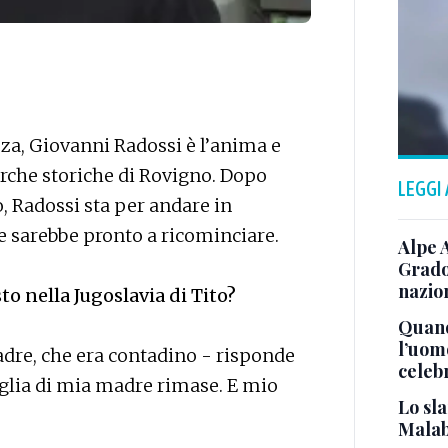
za, Giovanni Radossi è l’anima e
cerche storiche di Rovigno. Dopo
LEGGI
, Radossi sta per andare in
 sarebbe pronto a ricominciare.
Alpe 
Grado
nazion
to nella Jugoslavia di Tito?
Quand
l’uom
adre, che era contadino - risponde
celeb
iglia di mia madre rimase. E mio
Lo sla
Malab