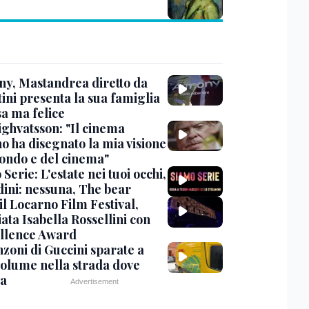
y, Mastandrea diretto da
ini presenta la sua famiglia
sa ma felice
ighvatsson: "Il cinema
no ha disegnato la mia visione
ondo e del cinema"
Serie: L'estate nei tuoi occhi,
dini: nessuna, The bear
 il Locarno Film Festival,
ata Isabella Rossellini con
ellence Award
nzoni di Guccini sparate a
 volume nella strada dove
va