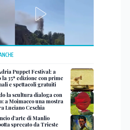
 ANCHE
Adria Puppet Festival: a
 la 35ª edizione con prime
ali e spettacoli gratuiti
o la scultura dialoga con
o: a Moimacco una mostra
ra Luciano Ceschia
ncio d’arte di Manlio
otta sprecato da Trieste