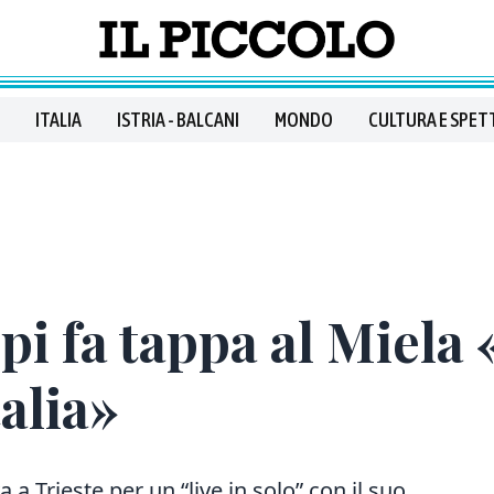
ITALIA
ISTRIA - BALCANI
MONDO
CULTURA E SPET
i fa tappa al Miela 
talia»
 a Trieste per un “live in solo” con il suo