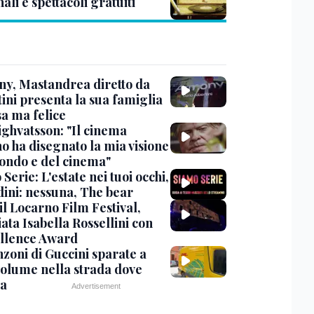
ali e spettacoli gratuiti
y, Mastandrea diretto da
ini presenta la sua famiglia
sa ma felice
ighvatsson: "Il cinema
no ha disegnato la mia visione
ondo e del cinema"
Serie: L'estate nei tuoi occhi,
dini: nessuna, The bear
 il Locarno Film Festival,
ata Isabella Rossellini con
ellence Award
nzoni di Guccini sparate a
 volume nella strada dove
va