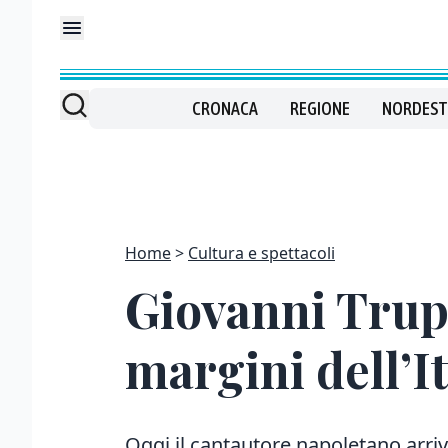
CRONACA
REGIONE
NORDEST
Home
Cultura e spettacoli
Giovanni Trupp
margini dell’I
Oggi il cantautore napoletano arriva