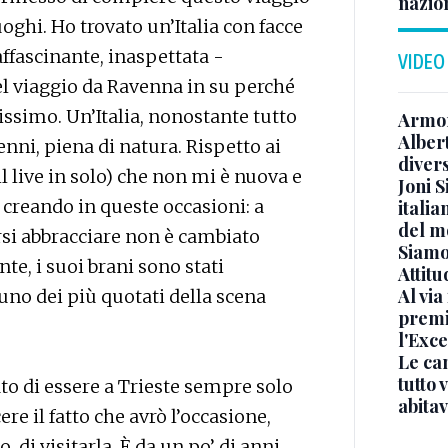
nazion
oghi. Ho trovato un’Italia con facce
affascinante, inaspettata -
VIDEO
el viaggio da Ravenna in su perché
issimo. Un’Italia, nonostante tutto
Armon
Albert
enni, piena di natura. Rispetto ai
diver
l live in solo) che non mi è nuova e
Joni S
 creando in queste occasioni: a
italia
del m
ersi abbracciare non è cambiato
Siamo 
te, i suoi brani sono stati
Attitu
Al via
 uno dei più quotati della scena
premi
l'Exc
Le ca
tutto
o di essere a Trieste sempre solo
abita
re il fatto che avrò l’occasione,
 di visitarla. È da un po’ di anni