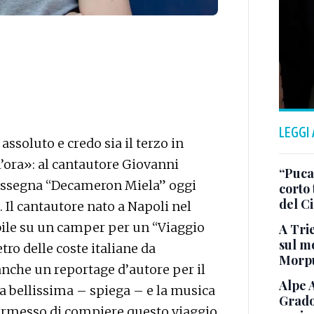
LEGGI
assoluto e credo sia il terzo in
 l’ora»: al cantautore Giovanni
“Puca”
rassegna “Decameron Miela” oggi
corto 
del C
. Il cantautore nato a Napoli nel
bile su un camper per un “Viaggio
A Trie
sul mo
tro delle coste italiane da
Morp
anche un reportage d’autore per il
Alpe 
a bellissima – spiega – e la musica
Grado
ermesso di compiere questo viaggio