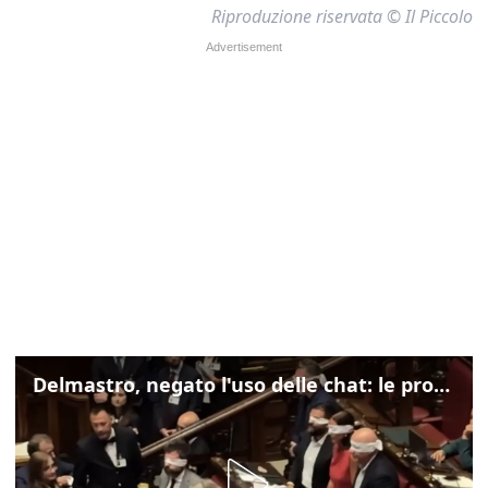
Riproduzione riservata © Il Piccolo
Delmastro, negato l'uso delle chat: le proteste di Avs e M5s