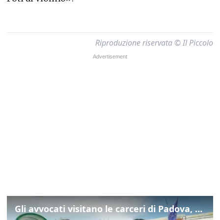
Riproduzione riservata © Il Piccolo
Gli avvocati visitano le carceri di Padova, ecco cosa hanno trovato