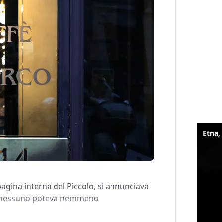
agina interna del Piccolo, si annunciava
co, nessuno poteva nemmeno