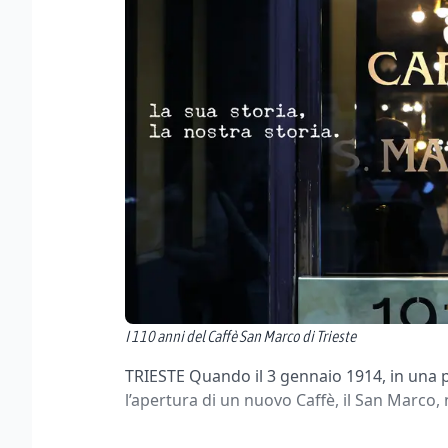
I 110 anni del Caffè San Marco di Trieste
TRIESTE Quando il 3 gennaio 1914, in una p
l’apertura di un nuovo Caffè, il San Mar