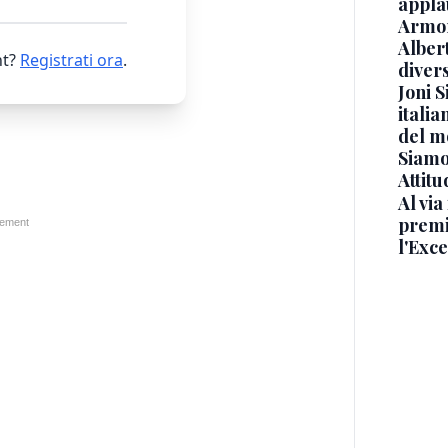
appla
Armon
Albert
t?
Registrati ora
.
diver
Joni S
italia
del m
Siamo 
Attitu
Al via
premi
l'Exc