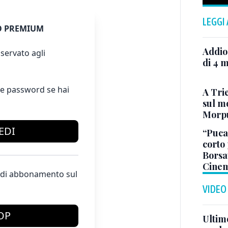
LEGGI
 PREMIUM
Addio
servato agli
di 4 m
e password se hai
A Trie
sul mo
Morp
EDI
“Puca”
corto 
Borsat
Cinem
te di abbonamento sul
VIDEO
OP
Ultimo