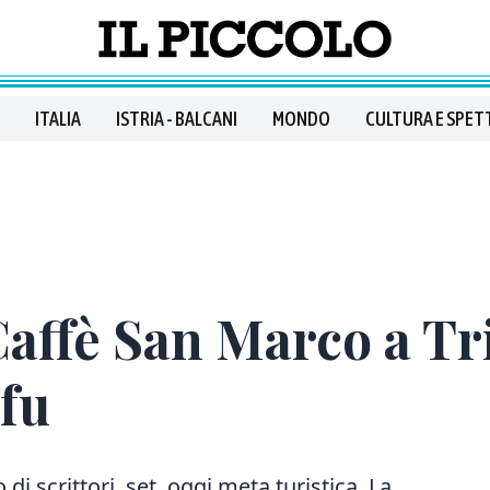
ITALIA
ISTRIA - BALCANI
MONDO
CULTURA E SPET
 Caffè San Marco a Tr
fu
 di scrittori, set, oggi meta turistica. La