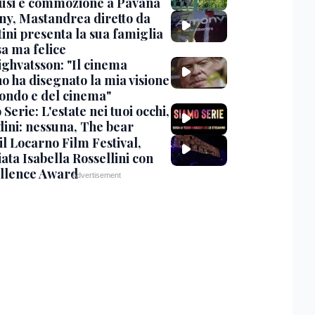
usi e commozione a Pavana
y, Mastandrea diretto da
ini presenta la sua famiglia
sa ma felice
ighvatsson: "Il cinema
no ha disegnato la mia visione
ondo e del cinema"
Serie: L'estate nei tuoi occhi,
dini: nessuna, The bear
 il Locarno Film Festival,
ata Isabella Rossellini con
ellence Award