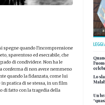
LEGGI
 si spegne quando l'incomprensione
reto, spaventoso ed esecrabile, che
Quand
grado di condividere. Non ha le
l’uom
celeb
se la conferma di non avere nemmeno
ante quando la fidanzata, come lui
Lo sla
Malab
in pratica di se stessa, in un film
 di fatto con la tragedia della
Un bra
“quas