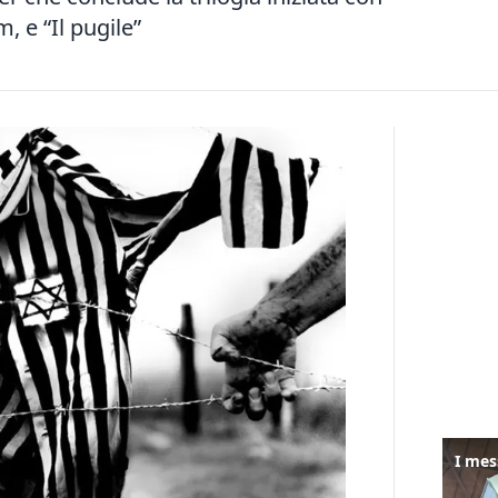
, e “Il pugile”