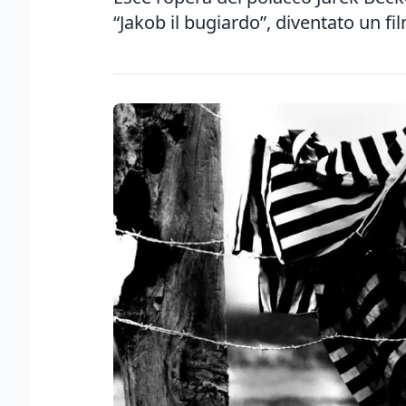
“Jakob il bugiardo”, diventato un film