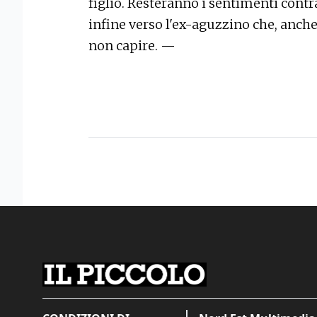
figlio. Resteranno i sentimenti contra
infine verso l'ex-aguzzino che, anche
non capire. —