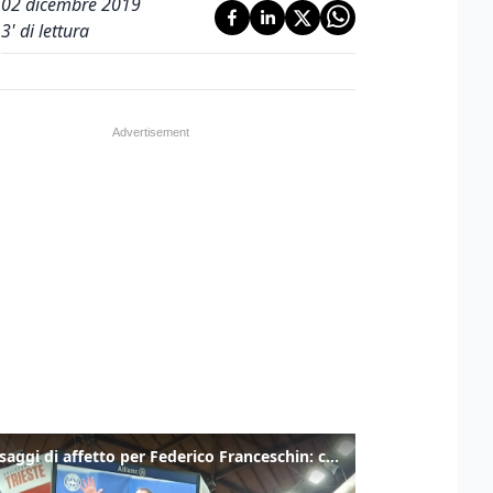
02 dicembre 2019
3
' di lettura
I messaggi di affetto per Federico Franceschin: così il mondo del basket gli è stato accanto fino all’ultimo