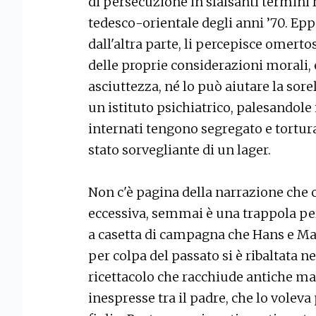
di persecuzione in sfalsanti termini r
tedesco-orientale degli anni ’70. Eppu
dall'altra parte, li percepisce omerto
delle proprie considerazioni morali
asciuttezza, né lo può aiutare la sore
un istituto psichiatrico, palesandole 
internati tengono segregato e tortu
stato sorvegliante di un lager.
Non c'è pagina della narrazione che 
eccessiva, semmai è una trappola per
a casetta di campagna che Hans e Ma
per colpa del passato si è ribaltata n
ricettacolo che racchiude antiche ma
inespresse tra il padre, che lo voleva 