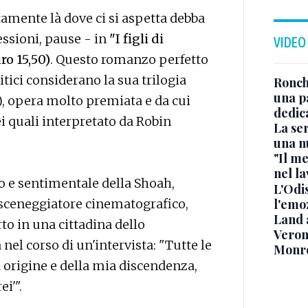
tamente là dove ci si aspetta debba
essioni, pause - in
"I figli di
VIDEO
ro 15,50)
. Questo romanzo perfetto
itici considerano la sua trilogia
Ronchi
una p
9), opera molto premiata e da cui
dedic
i quali interpretato da Robin
La ser
una n
"Il me
nel l
o e sentimentale della Shoah,
L'Odis
l'emo
to sceneggiatore cinematografico,
Land 
to in una cittadina dello
Verone
nel corso di un'intervista: "Tutte le
Monr
a origine e della mia discendenza,
i'".