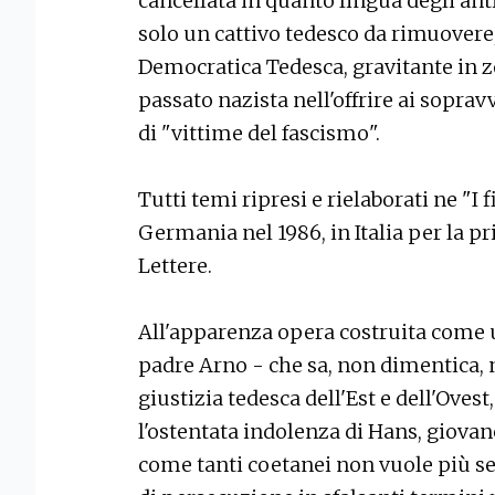
cancellata in quanto lingua degli anti
solo un cattivo tedesco da rimuovere,
Democratica Tedesca, gravitante in zon
passato nazista nell'offrire ai soprav
di "vittime del fascismo".
Tutti temi ripresi e rielaborati ne "I f
Germania nel 1986, in Italia per la p
Lettere.
All'apparenza opera costruita come u
padre Arno - che sa, non dimentica, 
giustizia tedesca dell'Est e dell'Ovest
l'ostentata indolenza di Hans, giova
come tanti coetanei non vuole più sen