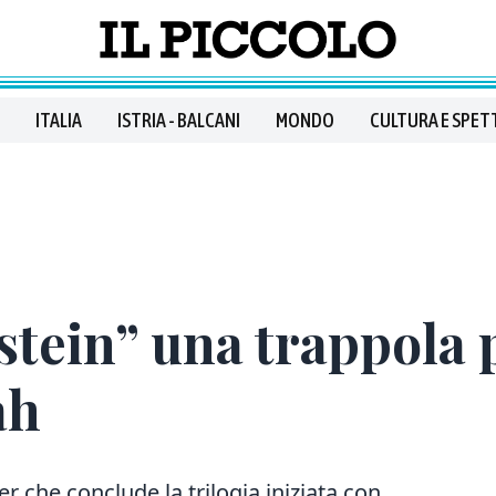
ITALIA
ISTRIA - BALCANI
MONDO
CULTURA E SPET
nstein” una trappola 
ah
r che conclude la trilogia iniziata con