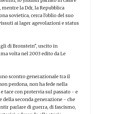
semiti, lo yiddish parlato in casa è
 mentre la Ddr, la Repubblica
a sovietica, cerca l'oblio del suo
vissuti ai lager agevolazioni e status
igli di Bronstein", uscito in
rima volta nel 2003 edito da Le
no scontro generazionale tra il
non perdona, non ha fede nella
, e tace con protervia sul passato - e
ne della seconda generazione - che
tir parlare di guerra, di fascismo,