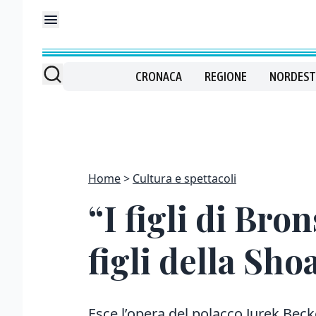
CRONACA
REGIONE
NORDEST
Home
Cultura e spettacoli
“I figli di Bro
figli della Sho
Esce l’opera del polacco Jurek Becke