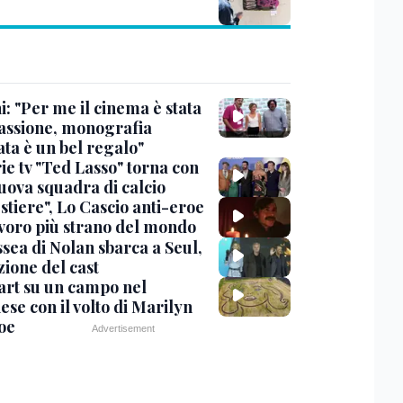
: "Per me il cinema è stata
assione, monografia
ata è un bel regalo"
ie tv "Ted Lasso" torna con
uova squadra di calcio
stiere", Lo Cascio anti-eroe
avoro più strano del mondo
sea di Nolan sbarca a Seul,
zione del cast
art su un campo nel
se con il volto di Marilyn
oe