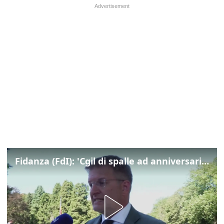
Fidanza (FdI): 'Cgil di spalle ad anniversario Marcinelle mentre La Russa leggeva Mattarella, si vergogni!'