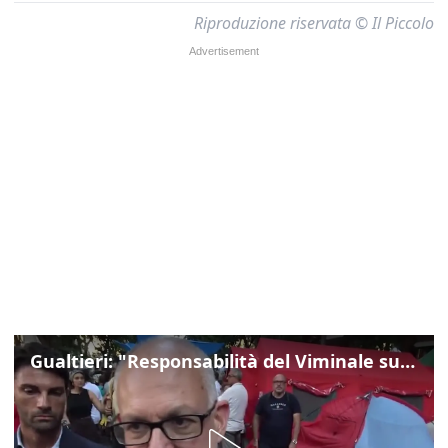
Riproduzione riservata © Il Piccolo
Gualtieri: "Responsabilità del Viminale su Spin Time? La posizione dei partiti è nota"