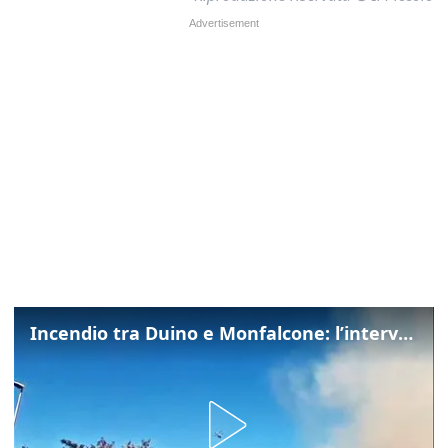
Incendio tra Duino e Monfalcone: l’intervento dei vigili del fuoco