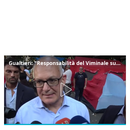
Gualtieri: "Responsabilità del Viminale su Spin Time? La posizione dei partiti è nota"