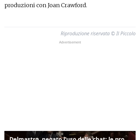
produzioni con Joan Crawford.
Riproduzione riservata © Il Piccolo
Delmastro, negato l'uso delle chat: le proteste di Avs e M5s