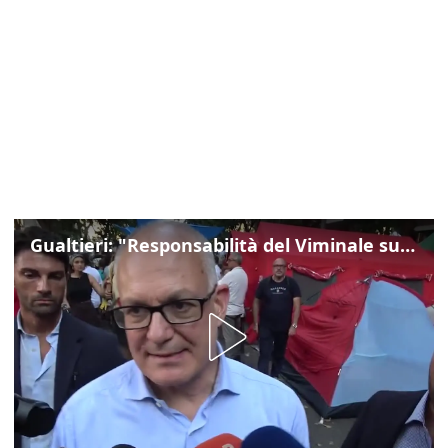
Gualtieri: "Responsabilità del Viminale su Spin Time? La posizione dei partiti è nota"