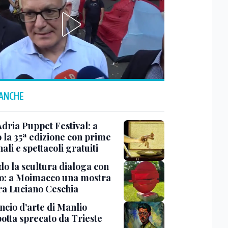
 ANCHE
Adria Puppet Festival: a
 la 35ª edizione con prime
ali e spettacoli gratuiti
o la scultura dialoga con
o: a Moimacco una mostra
ra Luciano Ceschia
ncio d’arte di Manlio
otta sprecato da Trieste