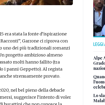
5 era stata la fonte d’ispirazione
 Racconti”, Garrone ci riprova con
LEGGI
o uno dei più tradizionali romanzi
o. Un progetto ambizioso almeno
Alpe 
ssato molti hanno fallito (tra
Grado
nazion
o i panni Geppetto). Al regista
e anche strenuamente provato.
Quand
l’uom
celeb
l 2020, nel bel pieno della debacle
Lo sla
mersi, suggerisce l’intento di voler
Malab
 di burattini che non conosce la