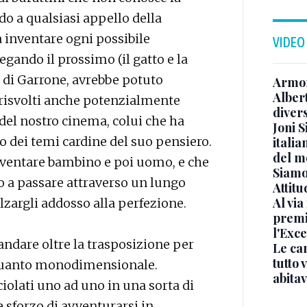
rdo a qualsiasi appello della
 a inventare ogni possibile
VIDEO
egando il prossimo (il gatto e la
o di Garrone, avrebbe potuto
Armon
Albert
 risvolti anche potenzialmente
diver
” del nostro cinema, colui che ha
Joni S
o dei temi cardine del suo pensiero.
italia
del m
diventare bambino e poi uomo, e che
Siamo 
to a passare attraverso un lungo
Attitu
Al via
zargli addosso alla perfezione.
premi
l'Exc
 andare oltre la trasposizione per
Le ca
tutto
quanto monodimensionale.
abita
olati uno ad uno in una sorta di
 sforzo di avventurarsi in