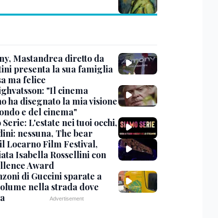
y, Mastandrea diretto da
ini presenta la sua famiglia
sa ma felice
ighvatsson: "Il cinema
no ha disegnato la mia visione
ondo e del cinema"
Serie: L'estate nei tuoi occhi,
dini: nessuna, The bear
 il Locarno Film Festival,
ata Isabella Rossellini con
ellence Award
nzoni di Guccini sparate a
 volume nella strada dove
va