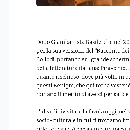
Dopo Giambattista Basile, che nel 201
per la sua versione del “Racconto dei
Collodi, portando sul grande scherm
della letteratura italiana: Pinocchi
quanto rischioso, dove più volte in pa
questi Benigni, che qui torna vestend
romano il merito di averci pensato 
L’idea di rivisitare la favola oggi, ne
socio-culturale in cui ci troviamo im
riflettere su ciò che siamo: un paese