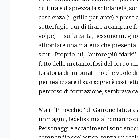
cultura e disprezza la solidarietà, so
coscienza (il grillo parlante) e presa
sotterfugio pur di tirare a campare fr
volpe). E, sulla carta, nessuno megli
affrontare una materia che presenta
scuri. Proprio lui, l’autore più “dark
fatto delle metamorfosi del corpo un
La storia di un burattino che vuole 
per realizzare il suo sogno è costret
percorso di formazione, sembrava cal
Ma il “Pinocchio” di Garrone fatica a
immagini, fedelissima al romanzo 
Personaggi e accadimenti sono snocci
compendio scolastico, senza un reale