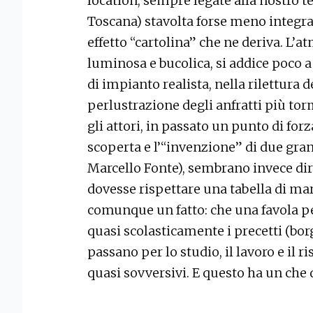
location, sempre legate alla nostro te
Toscana) stavolta forse meno integrate
effetto “cartolina” che ne deriva. L’
luminosa e bucolica, si addice poco a
di impianto realista, nella rilettura d
perlustrazione degli anfratti più to
gli attori, in passato un punto di forz
scoperta e l’“invenzione” di due gra
Marcello Fonte), sembrano invece dire
dovesse rispettare una tabella di mar
comunque un fatto: che una favola p
quasi scolasticamente i precetti (bo
passano per lo studio, il lavoro e il r
quasi sovversivi. E questo ha un che