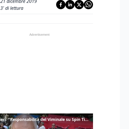
21 dicembre 2019
3
' di lettura
Gualtieri: "Responsabilità del Viminale su Spin Time? La posizione dei partiti è nota"