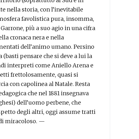
rritorio (soprattutto al Sud e in
 nella storia, con l’inevitabile
atmosfera favolistica pura, insomma,
 Garrone, più a suo agio in una cifra
ella cronaca nera e nella
rmentati dell’animo umano. Persino
a (basti pensare che si deve a lui la
ndi interpreti come Aniello Arena e
tti frettolosamente, quasi si
cia con capolinea al Natale. Resta
edagogica che nel 1881 insegnava
rghesi) dell’uomo perbene, che
ispetto degli altri, oggi assume tratti
 di miracoloso. —