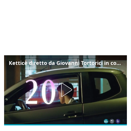
Ketticè diretto da Giovanni Tortorici in concorso al Locarno Film Festival