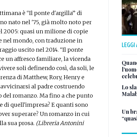
ettimana è “Il ponte d'argilla” di
no nato nel '75, già molto noto per
nel 2005: quasi un milione di copie
pie nel mondo, con traduzione in
LEGGI
aggio uscito nel 2014. “Il ponte
ece un affresco familiare, la vicenda
Quand
vivere soli definendo così, da soli, le
l’uom
celeb
ferenza di Matthew, Rory, Henry e
riavvicinarsi al padre costruendo
Lo sla
Malab
olo del romanzo. Ma fino a che punto
he di quell'impresa? E quanti sono
Un bra
a dover superare? Un romanzo in cui
“quas
lla sua prosa.
(Libreria Antonini