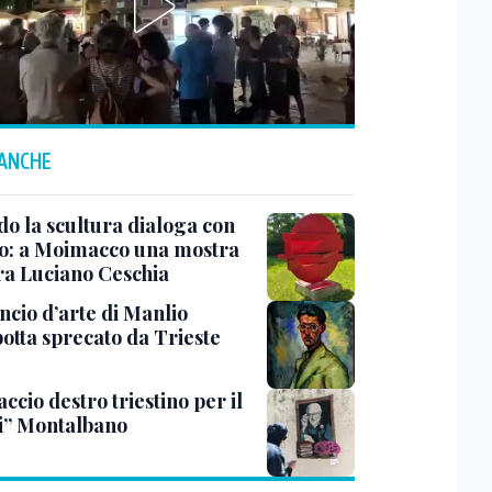
 ANCHE
o la scultura dialoga con
o: a Moimacco una mostra
ra Luciano Ceschia
ncio d’arte di Manlio
otta sprecato da Trieste
ccio destro triestino per il
i” Montalbano