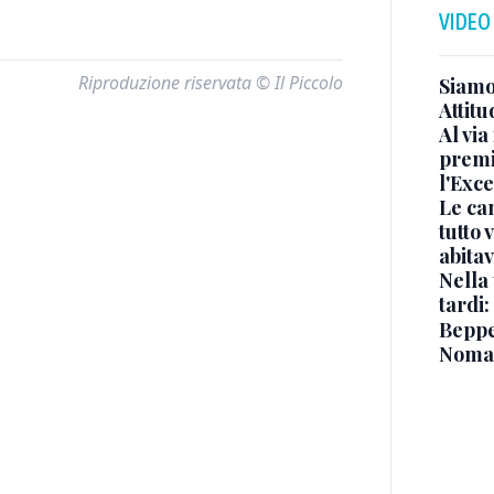
VIDEO
Riproduzione riservata © Il Piccolo
Siamo 
Attitu
Al via
premi
l'Exc
Le ca
tutto
abita
Nella 
tardi:
Beppe 
Noma