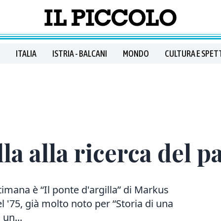
ITALIA
ISTRIA - BALCANI
MONDO
CULTURA E SPET
lla alla ricerca del p
ttimana è “Il ponte d'argilla” di Markus
l '75, già molto noto per “Storia di una
 un...