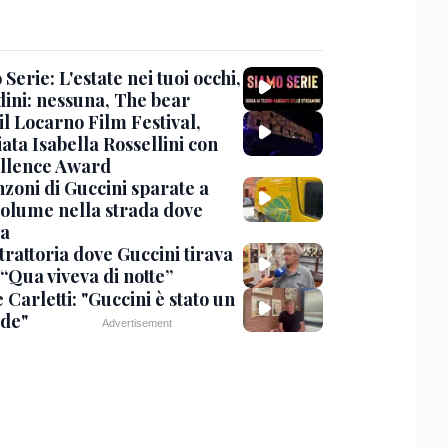
Serie: L'estate nei tuoi occhi,
dini: nessuna, The bear
 il Locarno Film Festival,
ata Isabella Rossellini con
ellence Award
nzoni di Guccini sparate a
 volume nella strada dove
va
trattoria dove Guccini tirava
 “Qua viveva di notte”
Carletti: "Guccini è stato un
de"