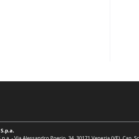
S.p.a.
p.a. - Via Alessandro Poerio, 34, 30171 Venezia (VE). Cap. So