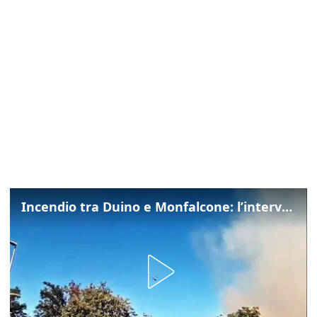
Incendio tra Duino e Monfalcone: l’intervento dei vigili del fuoco