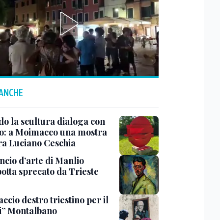
 ANCHE
o la scultura dialoga con
o: a Moimacco una mostra
ra Luciano Ceschia
ncio d’arte di Manlio
otta sprecato da Trieste
ccio destro triestino per il
i” Montalbano