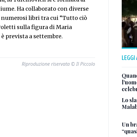
Fiume. Ha collaborato con diverse
 numerosi libri tra cui “Tutto ciò
oletti sulla figura di Maria
è prevista a settembre.
LEGGI
Riproduzione riservata © Il Piccolo
Quand
l’uom
celeb
Lo sla
Malab
Un bra
“quas