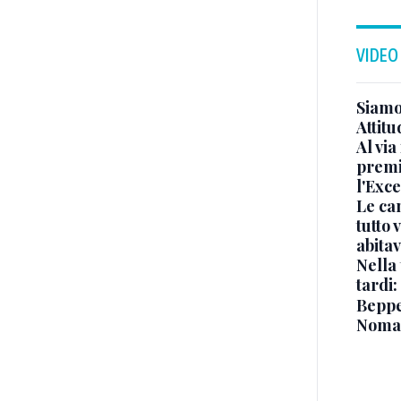
VIDEO
Siamo 
Attitu
Al via
premi
l'Exc
Le ca
tutto
abita
Nella 
tardi:
Beppe 
Noma