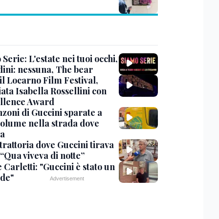
Serie: L'estate nei tuoi occhi,
dini: nessuna, The bear
 il Locarno Film Festival,
ata Isabella Rossellini con
ellence Award
nzoni di Guccini sparate a
 volume nella strada dove
va
trattoria dove Guccini tirava
 “Qua viveva di notte”
Carletti: "Guccini è stato un
de"