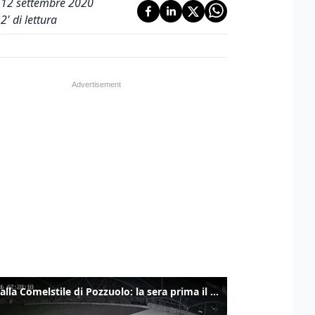
12 settembre 2020
2
' di lettura
Ladri alla Comelstile di Pozzuolo: la sera prima il tentato furto a Buja, ecco le immagini