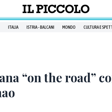
ITALIA
ISTRIA - BALCANI
MONDO
CULTURA E SPET
rana “on the road” c
hao