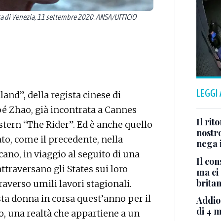
a di Venezia, 11 settembre 2020. ANSA/UFFICIO
LEGGI
and”, della regista cinese di
é Zhao, già incontrata a Cannes
Il rit
tern “The Rider”. Ed è anche quello
nostr
to, come il precedente, nella
nega 
cano, in viaggio al seguito di una
Il con
ttraversano gli States sui loro
ma ci 
brita
averso umili lavori stagionali.
sta donna in corsa quest’anno per il
Addio
di 4 m
o, una realtà che appartiene a un