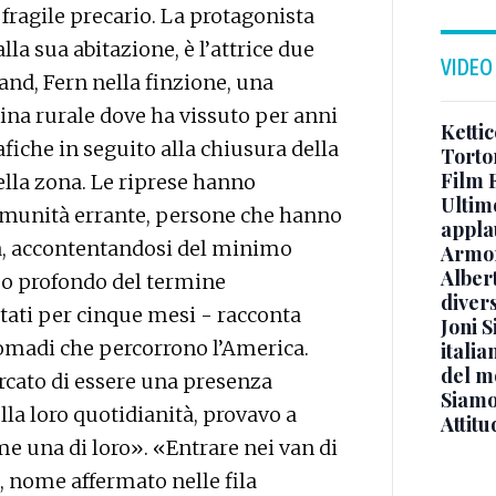
ragile precario. La protagonista
la sua abitazione, è l’attrice due
VIDEO
d, Fern nella finzione, una
ina rurale dove ha vissuto per anni
Kettic
afiche in seguito alla chiusura della
Torto
Film F
della zona. Le riprese hanno
Ultimo
omunità errante, persone che hanno
appla
ita, accontentandosi del minimo
Armon
Albert
so profondo del termine
diver
Stati per cinque mesi - racconta
Joni S
madi che percorrono l’America.
italia
del m
ercato di essere una presenza
Siamo 
ella loro quotidianità, provavo a
Attitu
una di loro». «Entrare nei van di
, nome affermato nelle fila