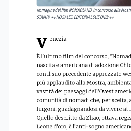
Immagine del film NOMADLAND, in concorso alla Mostr
STAMPA ++ NO SALES, EDITORIAL SUE ONLY ++
v
enezia
È l’ultimo film del concorso, “Nomadl
nascita e americana di adozione Chlo
con il suo precedente apprezzato wes
più applaudito alla Mostra, ambienta
vastità dei paesaggi dell’Ovest ameri
comunità di nomadi che, per scelta, a
furgoni, guadagnandosi da vivere attr
Quello descritto da Zhao, ottava regi
Leone d’oro, è l’anti-sogno american