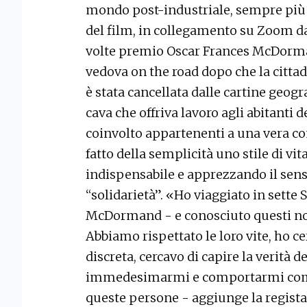
mondo post-industriale, sempre più f
del film, in collegamento su Zoom dal
volte premio Oscar Frances McDorman
vedova on the road dopo che la cittad
è stata cancellata dalle cartine geogr
cava che offriva lavoro agli abitanti 
coinvolto appartenenti a una vera c
fatto della semplicità uno stile di v
indispensabile e apprezzando il sen
“solidarietà”. «Ho viaggiato in sette 
McDormand - e conosciuto questi no
Abbiamo rispettato le loro vite, ho c
discreta, cercavo di capire la verità d
immedesimarmi e comportarmi come 
queste persone - aggiunge la regista