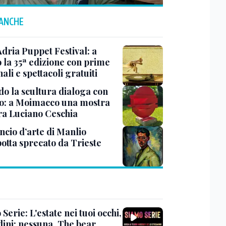
 ANCHE
Adria Puppet Festival: a
 la 35ª edizione con prime
ali e spettacoli gratuiti
o la scultura dialoga con
o: a Moimacco una mostra
ra Luciano Ceschia
ncio d’arte di Manlio
otta sprecato da Trieste
Serie: L'estate nei tuoi occhi,
dini: nessuna, The bear