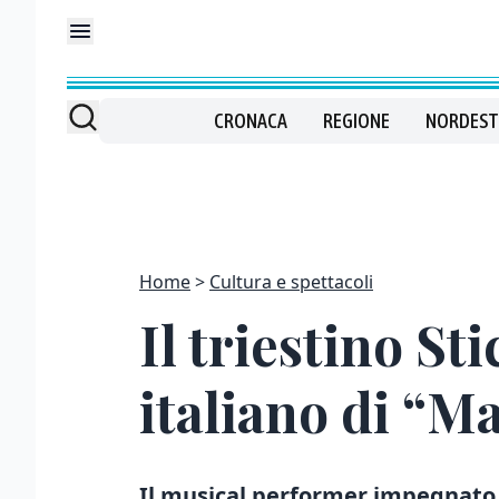
CRONACA
REGIONE
NORDEST
Home
Cultura e spettacoli
Il triestino St
italiano di “M
Il musical performer impegnato