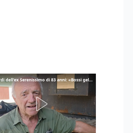
I ricordi dell'ex Serenissimo di 83 anni: «Bossi geloso di noi, in carcere mi cantavano l’inno di San Marco»