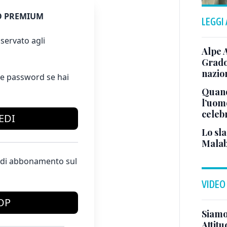
 PREMIUM
LEGGI
servato agli
Alpe 
Grado
nazion
e password se hai
Quand
l’uom
celeb
EDI
Lo sla
Malab
te di abbonamento sul
VIDEO
OP
Siamo 
Attitu