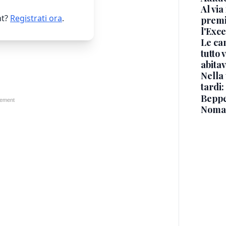
Al via
t?
Registrati ora
.
premi
l'Exc
Le ca
tutto
abita
Nella 
tardi:
Beppe 
Noma