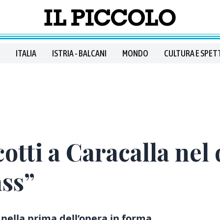
ITALIA
ISTRIA - BALCANI
MONDO
CULTURA E SPET
icotti a Caracalla nel
ass”
nella prima dell’opera in forma