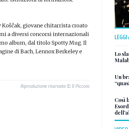
 Koščak, giovane chitarrista croato
i a diversi concorsi internazionali
LEGGI
imo album, dal titolo Spotty Mug. Il
 pagine di Bach, Lennox Berkeley e
Lo sla
Malab
Un bra
“quas
Riproduzione riservata © Il Piccolo
Così l
Esordi
dell’a