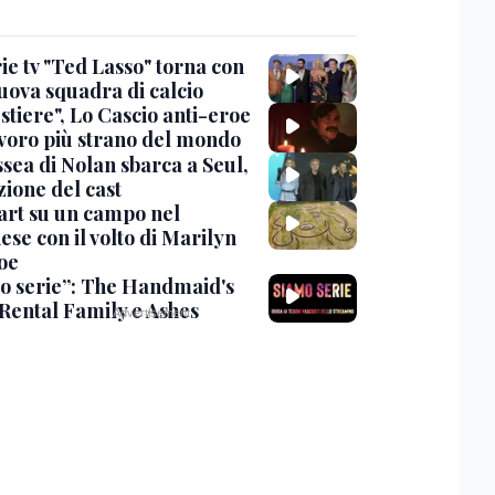
ie tv "Ted Lasso" torna con
uova squadra di calcio
stiere", Lo Cascio anti-eroe
avoro più strano del mondo
sea di Nolan sbarca a Seul,
zione del cast
art su un campo nel
se con il volto di Marilyn
oe
o serie”: The Handmaid's
 Rental Family e Ashes