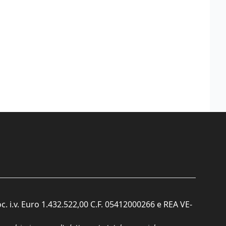
c. i.v. Euro 1.432.522,00 C.F. 05412000266 e REA VE-