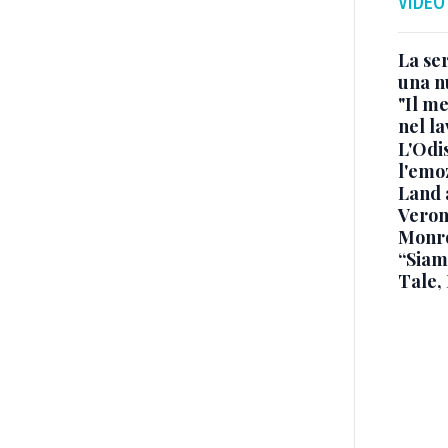
VIDEO
La ser
una n
"Il me
nel l
L'Odis
l'emo
Land 
Verone
Monr
“Siam
Tale,