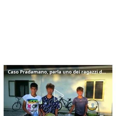
Caso Pradamano, parla uno dei ragazzi denunciati per la limonata: "Volevo anche aiutare i miei"