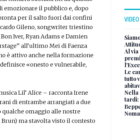
 di emozionare il pubblico e, dopo
 pronta per il salto fuori dai confini
VIDEO
ccardo Gileno, songwriter triestino
ey, Bon Iver, Ryan Adams e Damien
Siamo 
Attitu
rstage” all’ultimo Mei di Faenza
Al via
eno è attivo anche nella formazione
premi
definisce «onesto e vulnerabile,
l'Exc
Le ca
tutto
abita
Nella 
usica Lil’ Alice – racconta Irene
tardi:
brani di entrambe arrangiati a due
Beppe 
mo qualche omaggio alle nostre
Noma
 Brun) ma stavolta visto il contesto