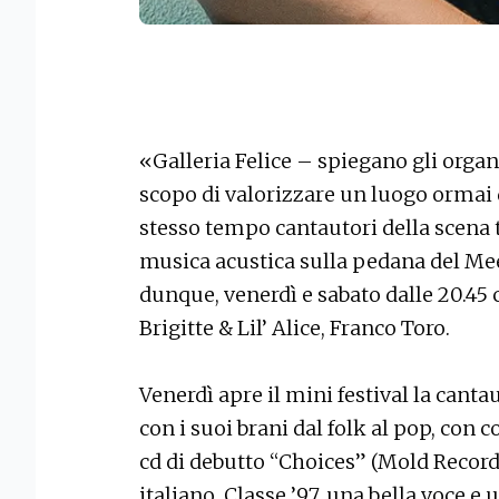
«Galleria Felice – spiegano gli organ
scopo di valorizzare un luogo ormai d
stesso tempo cantautori della scena 
musica acustica sulla pedana del Meet
dunque, venerdì e sabato dalle 20.45 
Brigitte & Lil’ Alice, Franco Toro.
Venerdì apre il mini festival la cantau
con i suoi brani dal folk al pop, con c
cd di debutto “Choices” (Mold Record
italiano. Classe ’97, una bella voce e