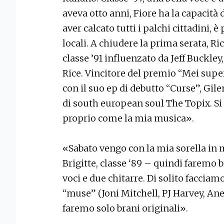
aveva otto anni, Fiore ha la capacità
aver calcato tutti i palchi cittadini, è
locali. A chiudere la prima serata, Ri
classe ’91 influenzato da Jeff Buckl
Rice. Vincitore del premio “Mei supe
con il suo ep di debutto “Curse”, Gil
di south european soul The Topix. Si 
proprio come la mia musica».
«Sabato vengo con la mia sorella in m
Brigitte, classe ‘89 – quindi faremo 
voci e due chitarre. Di solito faccia
“muse” (Joni Mitchell, PJ Harvey, Ane
faremo solo brani originali».