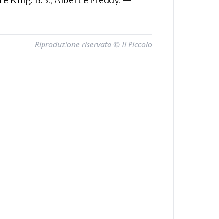
e King: B.B., Albert e Freddy. —
Riproduzione riservata © Il Piccolo