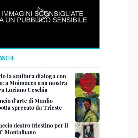
 ANCHE
o la scultura dialoga con
o: a Moimacco una mostra
ra Luciano Ceschia
ncio d’arte di Manlio
otta sprecato da Trieste
ccio destro triestino per il
i” Montalbano