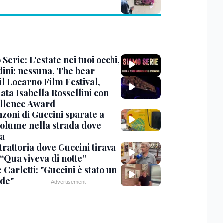
Serie: L'estate nei tuoi occhi,
dini: nessuna, The bear
 il Locarno Film Festival,
ata Isabella Rossellini con
ellence Award
nzoni di Guccini sparate a
 volume nella strada dove
va
trattoria dove Guccini tirava
 “Qua viveva di notte”
Carletti: "Guccini è stato un
de"