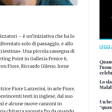
izzatori – è un’iniziativa che ha lo
iventato solo di passaggio, e allo
LEGGI
triestina». Una piccola rassegna di
ing Point in Galleria Fenice 6,
Quand
con Fiore, Riccardo Gileno, Irene
l’uom
celeb
Lo sla
Malab
trice Fiore Lazzerini, in arte Fiore,
onvincenti testi in inglese, dal suo
Un bra
s) e alcune nuove canzoni in
“quas
 una chitarra suonata fin da quando