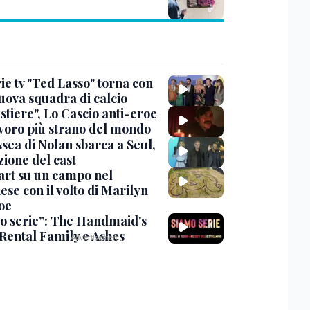
ie tv "Ted Lasso" torna con
uova squadra di calcio
stiere", Lo Cascio anti-eroe
avoro più strano del mondo
sea di Nolan sbarca a Seul,
zione del cast
art su un campo nel
se con il volto di Marilyn
oe
o serie”: The Handmaid's
 Rental Family e Ashes