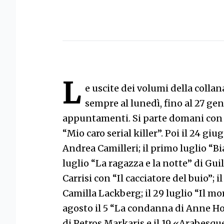
L
e uscite dei volumi della colla
sempre al lunedì, fino al 27 ge
appuntamenti. Si parte domani con A
“Mio caro serial killer”. Poi il 24 gi
Andrea Camilleri; il primo luglio “Bi
luglio “La ragazza e la notte” di Gu
Carrisi con “Il cacciatore del buio”; i
Camilla Lackberg; il 29 luglio “Il mo
agosto il 5 “La condanna di Anne Holt
di Petros Markaris e il 19 «Arabesque