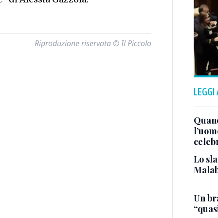
Riproduzione riservata © Il Piccolo
LEGGI
Quand
l’uom
celeb
Lo sla
Malab
Un bra
“quas