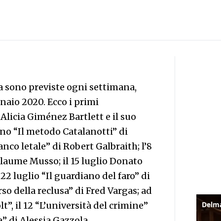
na sono previste ogni settimana,
nnaio 2020. Ecco i primi
licia Giménez Bartlett e il suo
ugno “Il metodo Catalanotti” di
anco letale” di Robert Galbraith; l’8
illaume Musso; il 15 luglio Donato
l 22 luglio “Il guardiano del faro” di
rso della reclusa” di Fred Vargas; ad
”, il 12 “L’università del crimine”
” di Alessia Gazzola.