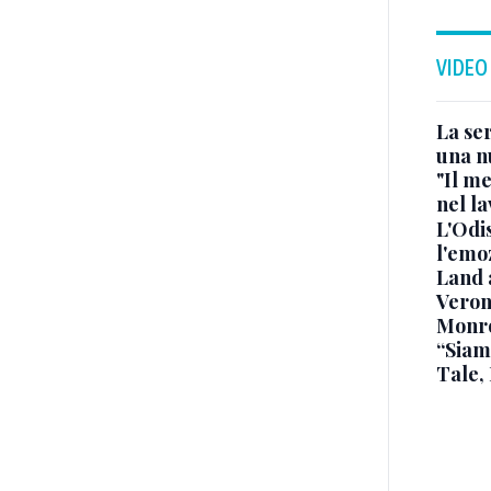
VIDEO
La ser
una n
"Il me
nel l
L'Odis
l'emo
Land 
Verone
Monr
“Siam
Tale,