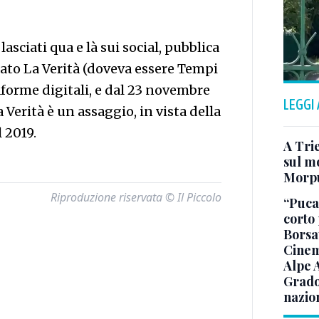
lasciati qua e là sui social, pubblica
lato La Verità (doveva essere Tempi
aforme digitali, e dal 23 novembre
LEGGI
a Verità è un assaggio, in vista della
 2019.
A Trie
sul mo
Morp
Riproduzione riservata © Il Piccolo
“Puca”
corto 
Borsat
Cinem
Alpe 
Grado
nazion