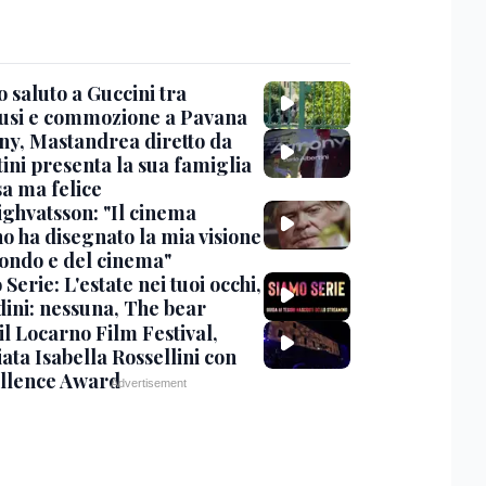
 saluto a Guccini tra
usi e commozione a Pavana
y, Mastandrea diretto da
ini presenta la sua famiglia
sa ma felice
ighvatsson: "Il cinema
no ha disegnato la mia visione
ondo e del cinema"
Serie: L'estate nei tuoi occhi,
dini: nessuna, The bear
 il Locarno Film Festival,
ata Isabella Rossellini con
ellence Award