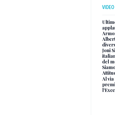
VIDEO
Ultimo
appla
Armon
Albert
diver
Joni S
italia
del m
Siamo 
Attitu
Al via
premi
l'Exc