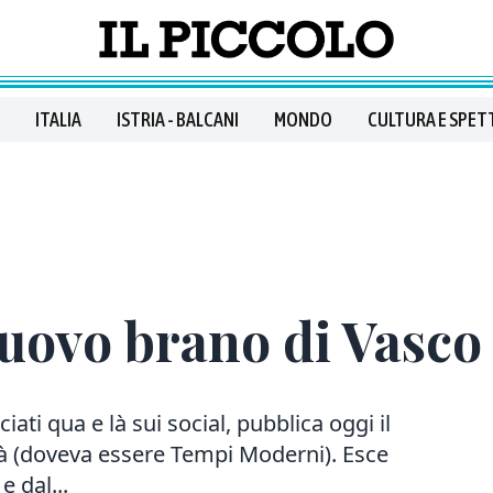
ITALIA
ISTRIA - BALCANI
MONDO
CULTURA E SPET
 nuovo brano di Vasco
iati qua e là sui social, pubblica oggi il
tà (doveva essere Tempi Moderni). Esce
e dal...