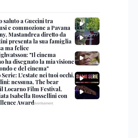
 saluto a Guccini tra
usi e commozione a Pavana
y, Mastandrea diretto da
ini presenta la sua famiglia
sa ma felice
ighvatsson: "Il cinema
no ha disegnato la mia visione
ondo e del cinema"
Serie: L'estate nei tuoi occhi,
dini: nessuna, The bear
 il Locarno Film Festival,
ata Isabella Rossellini con
ellence Award