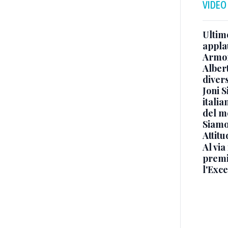
VIDEO
Ultimo
appla
Armon
Albert
diver
Joni S
italia
del m
Siamo 
Attitu
Al via
premi
l'Exc