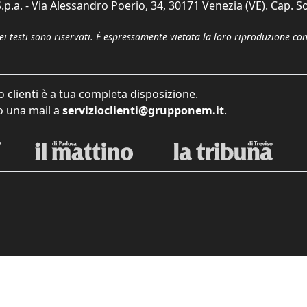
p.a. - Via Alessandro Poerio, 34, 30171 Venezia (VE). Cap. So
dei testi sono riservati. È espressamente vietata la loro riproduzione co
o clienti è a tua completa disposizione.
 una mail a
servizioclienti@grupponem.it
.
iva sulla raccolta
Le tue preferenze relative alla priva