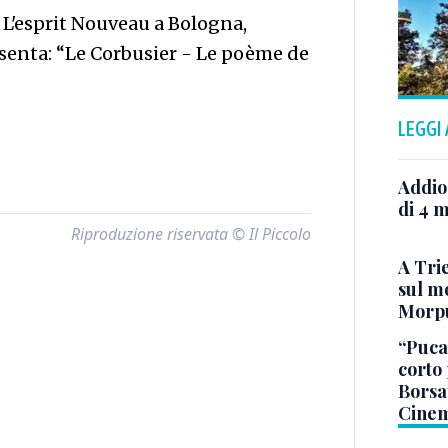
e L'esprit Nouveau a Bologna,
esenta: “Le Corbusier - Le poème de
LEGGI
Addio
di 4 m
Riproduzione riservata © Il Piccolo
A Trie
sul mo
Morp
“Puca”
corto 
Borsat
Cinem