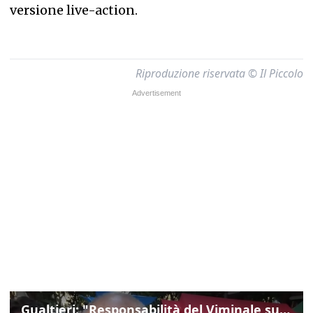
versione live-action.
Riproduzione riservata © Il Piccolo
Gualtieri: "Responsabilità del Viminale su Spin Time? La posizione dei partiti è nota"