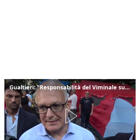
Gualtieri: "Responsabilità del Viminale su Spin Time? La posizione dei partiti è nota"