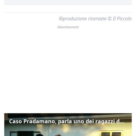
Riproduzione riservata © Il Piccolo
Caso Pradamano, parla uno dei ragazzi denunciati per la limonata: "Volevo anche aiutare i miei"