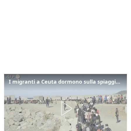
I migranti a Ceuta dormono sulla spiaggia: "Vogliamo entrare in Europa"