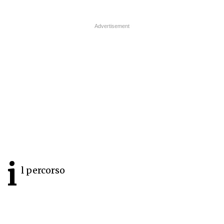
i
l percorso