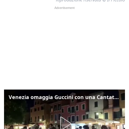
Venezia omaggia Guccini con una Cantata Anarchica in campo Santa Margherita