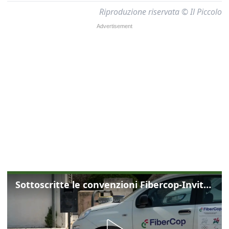
Riproduzione riservata © Il Piccolo
Sottoscritte le convenzioni Fibercop-Invitalia, fibra ottica per 477 mila civici