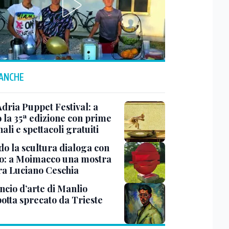
 ANCHE
Adria Puppet Festival: a
 la 35ª edizione con prime
ali e spettacoli gratuiti
o la scultura dialoga con
o: a Moimacco una mostra
ra Luciano Ceschia
ncio d’arte di Manlio
otta sprecato da Trieste