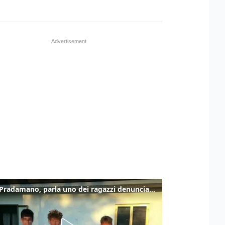
Caso Pradamano, parla uno dei ragazzi denunciati per la limonata: "Volevo anche aiutare i miei"