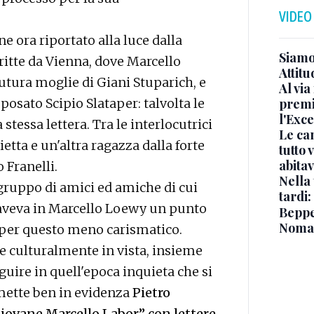
VIDEO
e ora riportato alla luce dalla
Siamo 
critte da Vienna, dove Marcello
Attitu
utura moglie di Giani Stuparich, e
Al via
premi
posato Scipio Slataper: talvolta le
l'Exc
stessa lettera. Tra le interlocutrici
Le ca
ta e un'altra ragazza dalla forte
tutto
abita
 Franelli.
Nella 
 gruppo di amici ed amiche di cui
tardi:
 aveva in Marcello Loewy un punto
Beppe 
Noma
 per questo meno carismatico.
e culturalmente in vista, insieme
guire in quell'epoca inquieta che si
mette ben in evidenza
Pietro
giovane Marcello Labor” con lettere