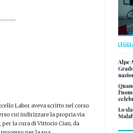
LEGGI
Alpe 
Grado
nazion
Quand
l’uom
celeb
rcello Labor aveva scritto nel corso
Lo sla
erso cui indirizzare la propria via.
Malab
 per la cura di Vittorio Cian, da
processo per la sua