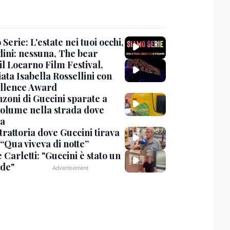
Serie: L'estate nei tuoi occhi,
dini: nessuna, The bear
 il Locarno Film Festival,
ata Isabella Rossellini con
ellence Award
nzoni di Guccini sparate a
 volume nella strada dove
va
trattoria dove Guccini tirava
 “Qua viveva di notte”
Carletti: "Guccini è stato un
de"