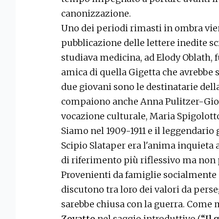
canonizzazione.
Uno dei periodi rimasti in ombra vien
pubblicazione delle lettere inedite s
studiava medicina, ad Elody Oblath, f
amica di quella Gigetta che avrebbe s
due giovani sono le destinatarie della 
compaiono anche Anna Pulitzer-Gioiet
vocazione culturale, Maria Spigolotto
Siamo nel 1909-1911 e il leggendario
Scipio Slataper era l'anima inquieta
di riferimento più riflessivo ma non
Provenienti da famiglie socialmente 
discutono tra loro dei valori da perse
sarebbe chiusa con la guerra. Come 
Zovatto
nel saggio introduttivo (
“Il 