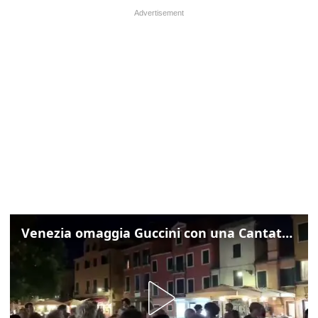
Venezia omaggia Guccini con una Cantata Anarchica in campo Santa Margherita