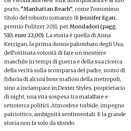
Da Vienna alla New York anni quaranta e al suo
porto,
“Manhattan Beach”
, come l’omonimo
titolo del robusto romanzo di
Jennifer Egan
,
premio Pulitzer 2011, per
Mondador
i (pagg.
510, euro 22,00)
. La storia è quella di Anna
Kerrigan, la prima donna palombaro degli Usa,
dell’ostinata volontà di fare un mestiere
maschile in tempi di guerra e della sua ricerca
della verità sulla scomparsa del padre, uomo di
fiducia di alcuni boss mafiosi della metropoli,
sino a inciampare in Dexter Styles, proprietario
di night, una vita sospesa tra malaffare e
retroterra politici. Atmosfere torbide, impegno
patriottico, ambiguità sentimentali. E la grande
storia non fa solo da sfondo.